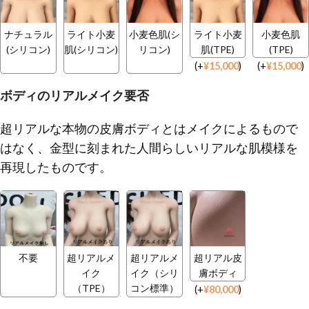
ナチュラル
ライト小麦
小麦色肌(シ
ライト小麦
小麦色肌
(シリコン)
肌(シリコン)
リコン)
肌(TPE)
(TPE)
(
+
¥
15,000
)
(
+
¥
15,000
)
ボディのリアルメイク要否
超リアルな本物の皮膚ボディとはメイクによるもので
はなく、金型に刻まれた人間らしいリアルな肌模様を
再現したものです。
不要
超リアルメ
超リアルメ
超リアル皮
イク
イク（シリ
膚ボディ
（TPE）
コン標準）
(
+
¥
80,000
)