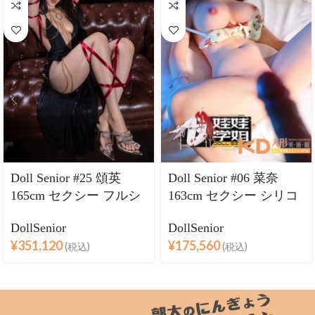
Doll Senior #25 頌英
Doll Senior #06 菜奈
165cm セクシー フルシ
163cm セクシー シリコ
リコン ラブドール良乳
ンヘッド＋TPEボディ
DollSenior
DollSenior
リアルな肌質感【皮膚
ラブドール巨乳
¥
351,120
¥
175,560
(税込)
(税込)
模様版】