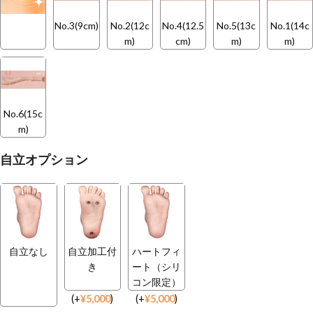
No.3(9cm)
No.2(12c
No.4(12.5
No.5(13c
No.1(14c
m)
cm)
m)
m)
No.6(15c
m)
自立オプション
自立なし
自立加工付
ハートフィ
き
ート（シリ
コン限定）
(
+
¥
5,000
)
(
+
¥
5,000
)