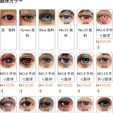
眼球カラー
黒 無料
Green 無
Blue 無料
No.31 無
No.32 無
NO.4 手作
料
料
料
り眼球
(
+
¥
10,00
0
)
NO.5 手作
NO.6 手作
NO.7 手作
NO.8 手作
NO.9 手作
NO.10 手
り眼球
り眼球
り眼球
り眼球
り眼球
作り眼球
(
+
¥
10,00
(
+
¥
10,00
(
+
¥
10,00
(
+
¥
10,00
(
+
¥
10,00
(
+
¥
10,00
0
)
0
)
0
)
0
)
0
)
0
)