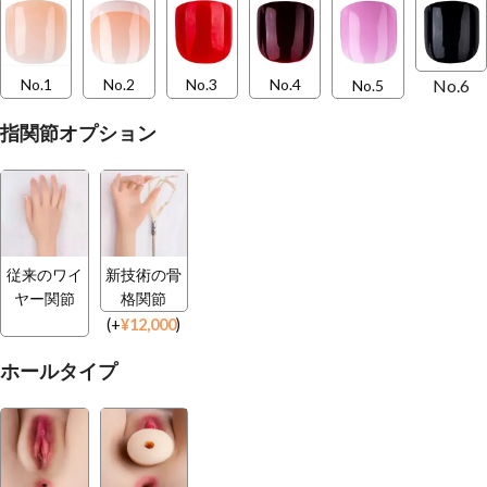
No.6
No.1
No.2
No.3
No.4
No.5
指関節オプション
従来のワイ
新技術の骨
ヤー関節
格関節
(
+
¥
12,000
)
ホールタイプ