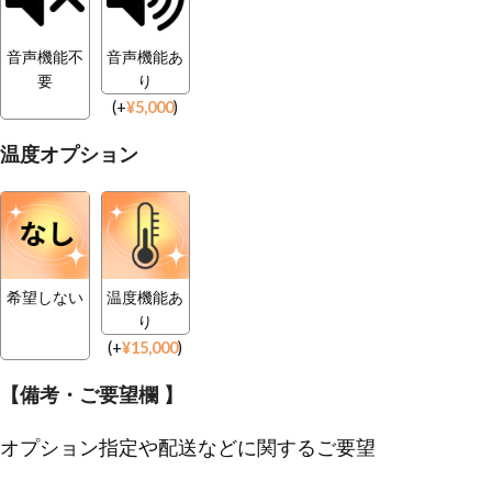
音声機能不
音声機能あ
要
り
(
+
¥
5,000
)
温度オプション
希望しない
温度機能あ
り
(
+
¥
15,000
)
【備考・ご要望欄 】
オプション指定や配送などに関するご要望