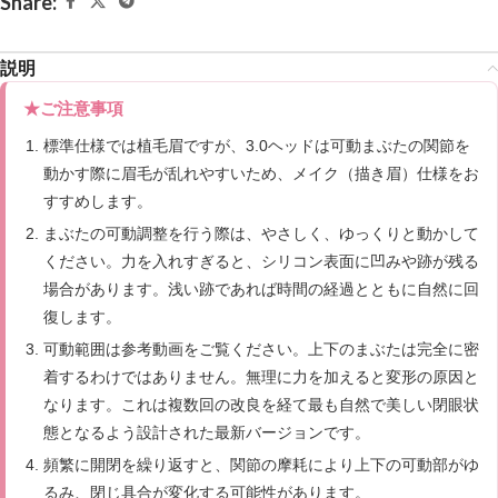
Share:
説明
★ご注意事項
標準仕様では植毛眉ですが、3.0ヘッドは可動まぶたの関節を
動かす際に眉毛が乱れやすいため、メイク（描き眉）仕様をお
すすめします。
まぶたの可動調整を行う際は、やさしく、ゆっくりと動かして
ください。力を入れすぎると、シリコン表面に凹みや跡が残る
場合があります。浅い跡であれば時間の経過とともに自然に回
復します。
可動範囲は参考動画をご覧ください。上下のまぶたは完全に密
着するわけではありません。無理に力を加えると変形の原因と
なります。これは複数回の改良を経て最も自然で美しい閉眼状
態となるよう設計された最新バージョンです。
頻繁に開閉を繰り返すと、関節の摩耗により上下の可動部がゆ
るみ、閉じ具合が変化する可能性があります。