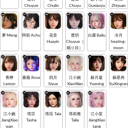
Chuyue
Chulin
Chuyu
Guxiaoyu
Zhiyuan
夢 Meng
阿初 Achu
花音
楚玥
白露 Bailu
冷月
Huayin
Chuyue（
heating-
眠り目）
moon
青檸
薔薇 Rose
四月
江小婉
蘇月凝
蘇星冉
Lemon
Siyue
XiaoWan
Yuening
SuXingran
江小婉
塔莎
塔菈 Tala
塔莉雅
江小棠
JiangXiao
Tasha
Talia
JiangXiao
wan
tang