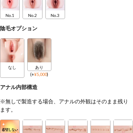
No.1
No.2
No.3
陰毛オプション
なし
あり
(
+
¥
5,000
)
アナル内部構造
※無しで製造する場合、アナルの外観はそのまま残り
ます。