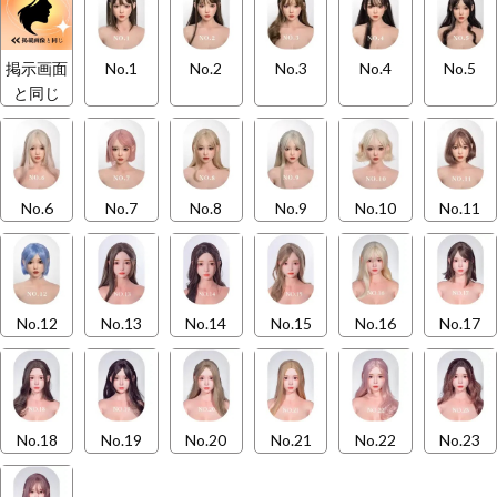
掲示画面
No.1
No.2
No.3
No.4
No.5
と同じ
No.6
No.7
No.8
No.9
No.10
No.11
No.12
No.13
No.14
No.15
No.16
No.17
No.18
No.19
No.20
No.21
No.22
No.23