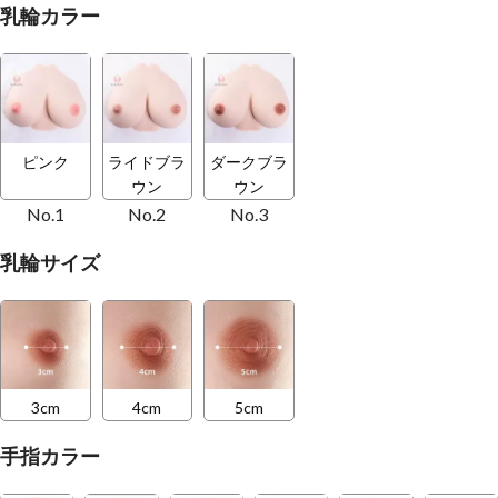
乳輪カラー
ピンク
ライドブラ
ダークブラ
ウン
ウン
No.1
No.2
No.3
乳輪サイズ
3cm
4cm
5cm
手指カラー