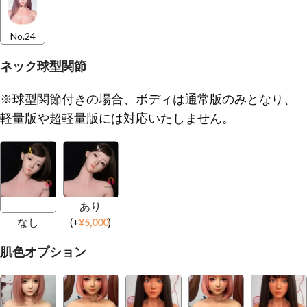
No.24
ネック球型関節
※球型関節付きの場合、ボディは通常版のみとなり、
軽量版や超軽量版には対応いたしません。
あり
なし
(
+
¥
5,000
)
肌色オプション