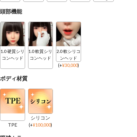
頭部機能
1.0 硬質シリ
1.0 軟質シリ
2.0 軟シリコ
コンヘッド
コンヘッド
ンヘッド
(
+
¥
30,000
)
ボディ材質
シリコン
TPE
(
+
¥
100,000
)