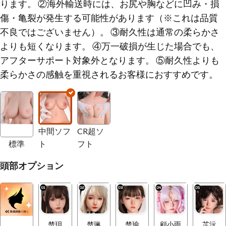
ります。 ②海外輸送時には、お尻や胸などに凹み・損
傷・亀裂が発生する可能性があります（※これは品質
不良ではございません）。 ③耐久性は通常の柔らかさ
よりも短くなります。 ④万一破損が生じた場合でも、
アフターサポート対象外となります。 ⑤耐久性よりも
柔らかさの感触を重視されるお客様におすすめです。
中間ソフ
CR超ソ
標準
ト
フト
頭部オプション
楚玥
楚琳
楚瑜
顧小雨
芷沅