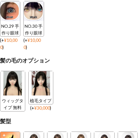
NO.29 手
NO.30 手
作り眼球
作り眼球
(
+
¥
10,00
(
+
¥
10,00
0
)
0
)
髪の毛のオプション
ウィッグタ
植毛タイプ
イプ 無料
(
+
¥
30,000
)
髪型