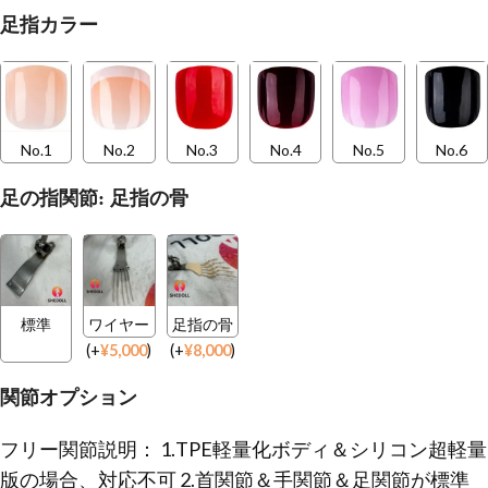
足指カラー
No.1
No.2
No.3
No.4
No.5
No.6
足の指関節: 足指の骨
標準
ワイヤー
足指の骨
(
+
¥
5,000
)
(
+
¥
8,000
)
関節オプション
フリー関節説明： 1.TPE軽量化ボディ＆シリコン超軽量
版の場合、対応不可 2.首関節＆手関節＆足関節が標準