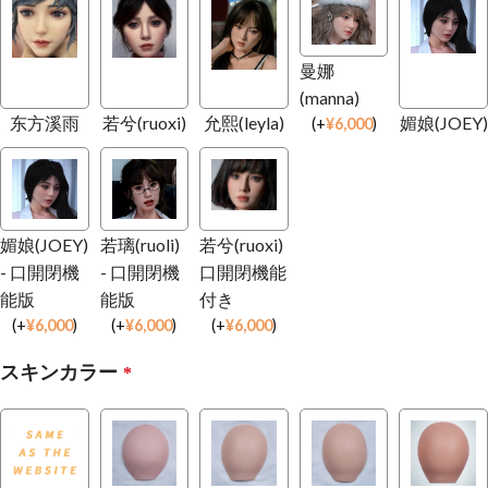
曼娜
(manna)
东方溪雨
若兮(ruoxi)
允熙(leyla)
媚娘(JOEY)
(
+
¥
6,000
)
媚娘(JOEY)
若璃(ruoli)
若兮(ruoxi)
- 口開閉機
- 口開閉機
口開閉機能
能版
能版
付き
(
+
¥
6,000
)
(
+
¥
6,000
)
(
+
¥
6,000
)
スキンカラー
*