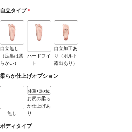
自立タイプ
*
自立無し
自立加工あ
（足裏は柔
ハードフイ
り（ボルト
らかい）
ート
露出あり）
柔らか仕上げオプション
体重+2kg位
お尻の柔ら
か仕上げあ
無し
り
ボディタイプ