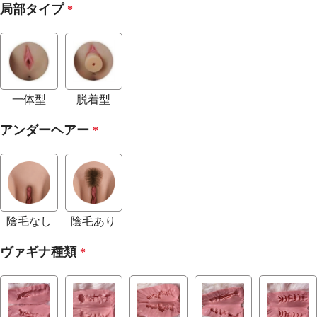
局部タイプ
*
一体型
脱着型
アンダーヘアー
*
陰毛なし
陰毛あり
ヴァギナ種類
*