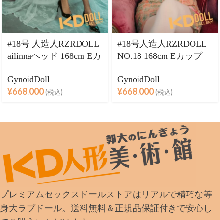
#18号 人造人RZRDOLL
#18号人造人RZRDOLL
ailinnaヘッド 168cm Eカ
NO.18 168cm Eカップ
ップ 等身大 フルシリコ
等身大 フルシリコン製
GynoidDoll
GynoidDoll
ン製ラブドール
ラブドール
¥
668,000
¥
668,000
(税込)
(税込)
プレミアムセックスドールストアはリアルで精巧な等
身大ラブドール。送料無料＆正規品保証付きで安心し