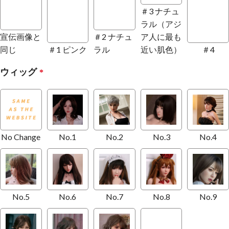
＃3 ナチュ
ラル（アジ
宣伝画像と
＃2 ナチュ
ア人に最も
同じ
＃1 ピンク
ラル
近い肌色）
＃4
ウィッグ
*
No Change
No.1
No.2
No.3
No.4
No.5
No.6
No.7
No.8
No.9