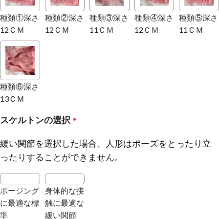
種類①深さ
種類②深さ
種類③深さ
種類④深さ
種類⑤深さ
12ＣＭ
12ＣＭ
11ＣＭ
12ＣＭ
11ＣＭ
種類⑥深さ
13ＣＭ
スケルトンの選択
*
緩い関節を選択した場合、人形はポーズをとったり立
ったりすることができません。
ポージング
身体的な接
に最適な標
触に最適な
準
緩い関節