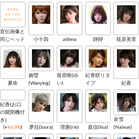
宣伝画像と
同じヘっド
小十四
ailinna
靜靜
筱原美里
婉瑩
筱原唯(ゆ
紀香暝リタ
夏依
(Wanying)
い)
イプ
紀香
紀香(お口
の開閉機付
奈雪
き)
萝拉(luora)
理惠(rie)
嘉仪(lisa)
(Naixue)
(
+
¥
6,000
)