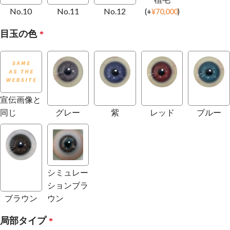
No.10
No.11
No.12
(
+
¥
70,000
)
目玉の色
*
宣伝画像と
同じ
グレー
紫
レッド
ブルー
シミュレー
ションブラ
ブラウン
ウン
局部タイプ
*