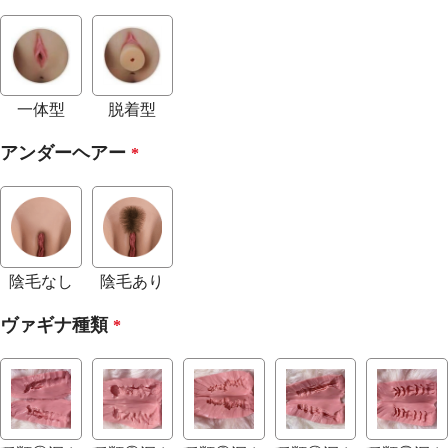
一体型
脱着型
アンダーヘアー
*
陰毛なし
陰毛あり
ヴァギナ種類
*