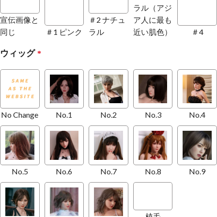
ラル（アジ
宣伝画像と
＃2 ナチュ
ア人に最も
同じ
＃1 ピンク
ラル
近い肌色）
＃4
ウィッグ
*
No Change
No.1
No.2
No.3
No.4
No.5
No.6
No.7
No.8
No.9
植毛