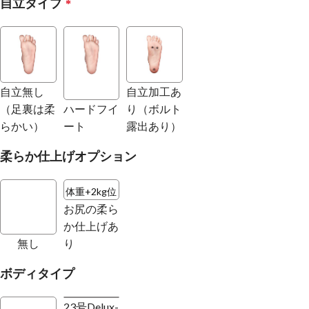
自立タイプ
*
自立無し
自立加工あ
（足裏は柔
ハードフイ
り（ボルト
らかい）
ート
露出あり）
柔らか仕上げオプション
体重+2kg位
お尻の柔ら
か仕上げあ
無し
り
ボディタイプ
23号Delux-