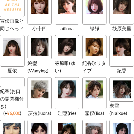
宣伝画像と
同じヘっド
小十四
ailinna
靜靜
筱原美里
婉瑩
筱原唯(ゆ
紀香暝リタ
夏依
(Wanying)
い)
イプ
紀香
紀香(お口
の開閉機付
奈雪
き)
萝拉(luora)
理惠(rie)
嘉仪(lisa)
(Naixue)
(
+
¥
6,000
)