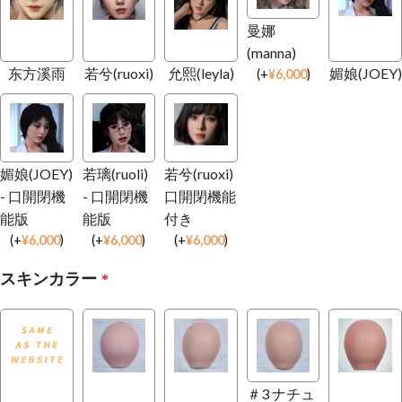
曼娜
(manna)
东方溪雨
若兮(ruoxi)
允熙(leyla)
媚娘(JOEY)
(
+
¥
6,000
)
媚娘(JOEY)
若璃(ruoli)
若兮(ruoxi)
- 口開閉機
- 口開閉機
口開閉機能
能版
能版
付き
(
+
¥
6,000
)
(
+
¥
6,000
)
(
+
¥
6,000
)
スキンカラー
*
＃3 ナチュ