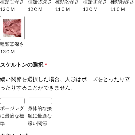
種類①深さ
種類②深さ
種類③深さ
種類④深さ
種類⑤深さ
12ＣＭ
12ＣＭ
11ＣＭ
12ＣＭ
11ＣＭ
種類⑥深さ
13ＣＭ
スケルトンの選択
*
緩い関節を選択した場合、人形はポーズをとったり立
ったりすることができません。
ポージング
身体的な接
に最適な標
触に最適な
準
緩い関節