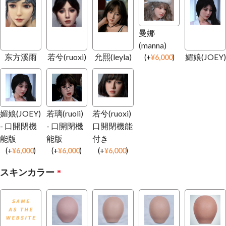
曼娜
(manna)
东方溪雨
若兮(ruoxi)
允熙(leyla)
媚娘(JOEY)
(
+
¥
6,000
)
媚娘(JOEY)
若璃(ruoli)
若兮(ruoxi)
- 口開閉機
- 口開閉機
口開閉機能
能版
能版
付き
(
+
¥
6,000
)
(
+
¥
6,000
)
(
+
¥
6,000
)
スキンカラー
*