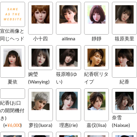
宣伝画像と
同じヘっド
小十四
ailinna
靜靜
筱原美里
婉瑩
筱原唯(ゆ
紀香暝リタ
夏依
(Wanying)
い)
イプ
紀香
紀香(お口
の開閉機付
奈雪
き)
萝拉(luora)
理惠(rie)
嘉仪(lisa)
(Naixue)
(
+
¥
6,000
)