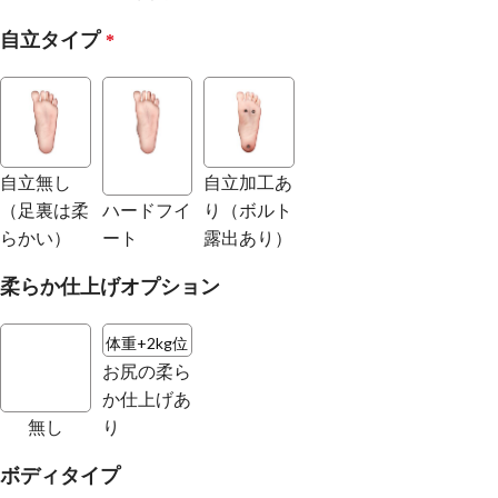
自立タイプ
*
自立無し
自立加工あ
（足裏は柔
ハードフイ
り（ボルト
らかい）
ート
露出あり）
柔らか仕上げオプション
体重+2kg位
お尻の柔ら
か仕上げあ
無し
り
ボディタイプ