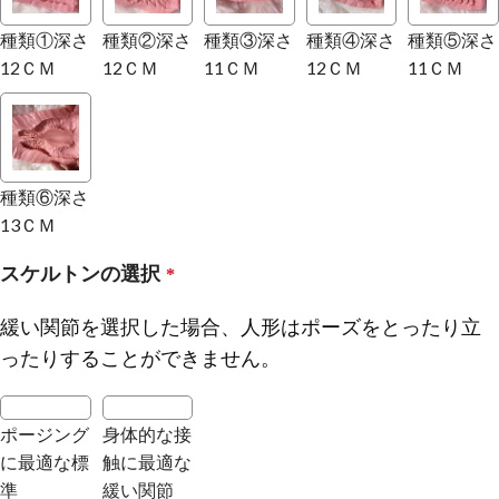
種類①深さ
種類②深さ
種類③深さ
種類④深さ
種類⑤深さ
12ＣＭ
12ＣＭ
11ＣＭ
12ＣＭ
11ＣＭ
種類⑥深さ
13ＣＭ
スケルトンの選択
*
緩い関節を選択した場合、人形はポーズをとったり立
ったりすることができません。
ポージング
身体的な接
に最適な標
触に最適な
準
緩い関節