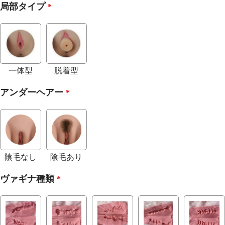
局部タイプ
*
一体型
脱着型
アンダーヘアー
*
陰毛なし
陰毛あり
ヴァギナ種類
*