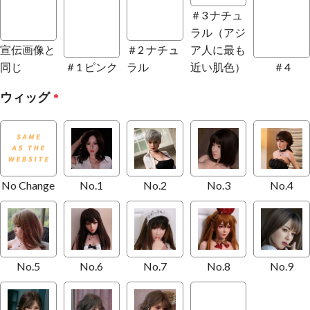
＃3 ナチュ
ラル（アジ
宣伝画像と
＃2 ナチュ
ア人に最も
同じ
＃1 ピンク
ラル
近い肌色）
＃4
ウィッグ
*
No Change
No.1
No.2
No.3
No.4
No.5
No.6
No.7
No.8
No.9