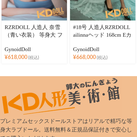
RZRDOLL 人造人 奈雪
#18号 人造人RZRDOLL
（青い衣装） 等身大 フ
ailinnaヘッド 168cm Eカ
ルシリコン製ラブドー
ップ 等身大 フルシリコ
GynoidDoll
GynoidDoll
ル
ン製ラブドール
¥
618,000
¥
668,000
(税込)
(税込)
プレミアムセックスドールストアはリアルで精巧な等
身大ラブドール。送料無料＆正規品保証付きで安心し