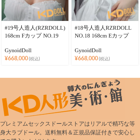
#19号人造人(RZRDOLL)
#18号人造人RZRDOLL
168cm Fカップ NO.19
NO.18 168cm Eカップ
允熙Leylaヘッド 掲載画
等身大 フルシリコン製
GynoidDoll
GynoidDoll
像究極版Rメイク 等身
ラブドール
¥
668,000
¥
668,000
(税込)
(税込)
大 フルシリコン製ラブ
ドール
プレミアムセックスドールストアはリアルで精巧な等
身大ラブドール。送料無料＆正規品保証付きで安心し