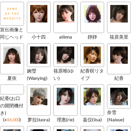
宣伝画像と
同じヘっド
小十四
ailinna
靜靜
筱原美里
婉瑩
筱原唯(ゆ
紀香暝リタ
夏依
(Wanying)
い)
イプ
紀香
紀香(お口
の開閉機付
奈雪
き)
萝拉(luora)
理惠(rie)
嘉仪(lisa)
(Naixue)
(
+
¥
6,000
)