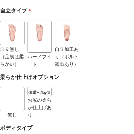
自立タイプ
*
自立無し
自立加工あ
（足裏は柔
ハードフイ
り（ボルト
らかい）
ート
露出あり）
柔らか仕上げオプション
体重+2kg位
お尻の柔ら
か仕上げあ
無し
り
ボディタイプ