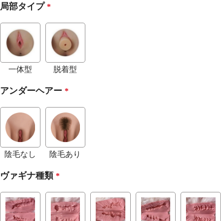
局部タイプ
*
一体型
脱着型
アンダーヘアー
*
陰毛なし
陰毛あり
ヴァギナ種類
*