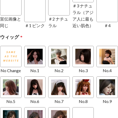
＃3 ナチュ
ラル（アジ
宣伝画像と
＃2 ナチュ
ア人に最も
同じ
＃1 ピンク
ラル
近い肌色）
＃4
ウィッグ
*
No Change
No.1
No.2
No.3
No.4
No.5
No.6
No.7
No.8
No.9