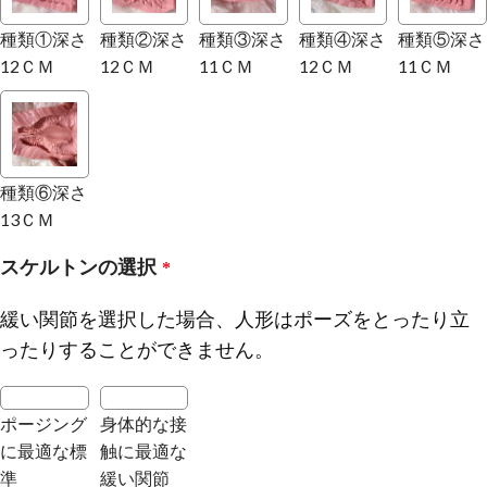
種類①深さ
種類②深さ
種類③深さ
種類④深さ
種類⑤深さ
12ＣＭ
12ＣＭ
11ＣＭ
12ＣＭ
11ＣＭ
種類⑥深さ
13ＣＭ
スケルトンの選択
*
緩い関節を選択した場合、人形はポーズをとったり立
ったりすることができません。
ポージング
身体的な接
に最適な標
触に最適な
準
緩い関節