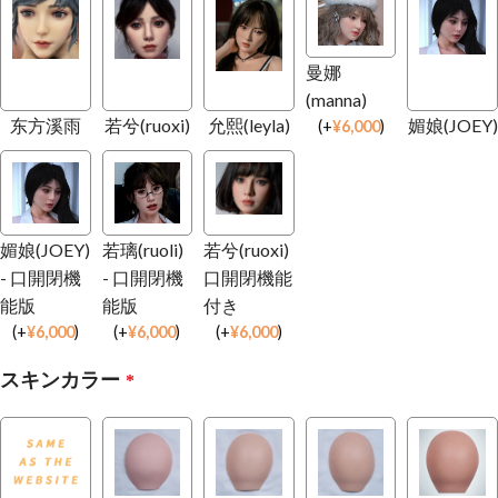
曼娜
(manna)
东方溪雨
若兮(ruoxi)
允熙(leyla)
媚娘(JOEY)
(
+
¥
6,000
)
媚娘(JOEY)
若璃(ruoli)
若兮(ruoxi)
- 口開閉機
- 口開閉機
口開閉機能
能版
能版
付き
(
+
¥
6,000
)
(
+
¥
6,000
)
(
+
¥
6,000
)
スキンカラー
*