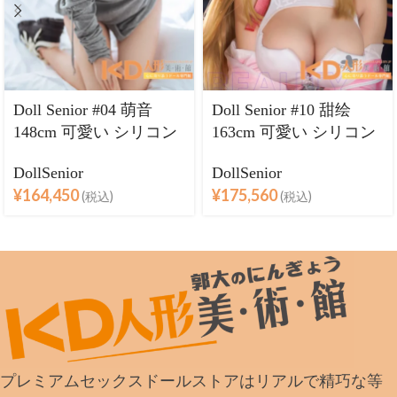
Doll Senior #04 萌音
Doll Senior #10 甜绘
148cm 可愛い シリコン
163cm 可愛い シリコン
ヘッド＋TPEボディ ラ
ヘッド＋TPEボディ ラ
DollSenior
DollSenior
ブドール良乳
ブドール巨乳
¥
164,450
¥
175,560
(税込)
(税込)
プレミアムセックスドールストアはリアルで精巧な等