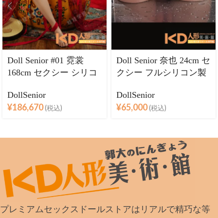
Doll Senior #01 霓裳
Doll Senior 奈也 24cm セ
168cm セクシー シリコ
クシー フルシリコン製
ンヘッド＋TPEボディ
半身ラブドール
DollSenior
DollSenior
ラブドール良乳
¥
186,670
¥
65,000
(税込)
(税込)
プレミアムセックスドールストアはリアルで精巧な等