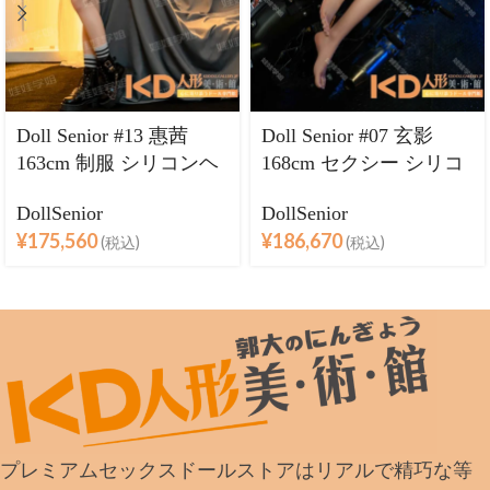
Doll Senior #13 惠茜
Doll Senior #07 玄影
163cm 制服 シリコンヘ
168cm セクシー シリコ
ッド＋TPEボディ ラブ
ンヘッド＋TPEボディ
DollSenior
DollSenior
ドール巨乳
ラブドール良乳
¥
175,560
¥
186,670
(税込)
(税込)
プレミアムセックスドールストアはリアルで精巧な等