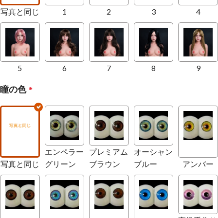
写真と同じ
1
2
3
4
5
6
7
8
9
瞳の色
*
エンペラー
プレミアム
オーシャン
写真と同じ
グリーン
ブラウン
ブルー
アンバー