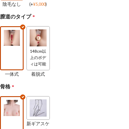
陰毛なし
(
+
¥
5,000
)
膣道のタイプ
*
148cm以
上のボデ
ィは可能
一体式
着脱式
骨格
*
新ギアスケ