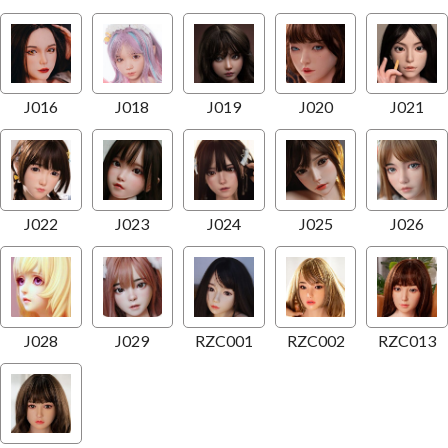
J016
J018
J019
J020
J021
J022
J023
J024
J025
J026
J028
J029
RZC001
RZC002
RZC013