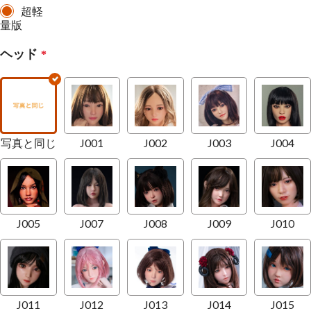
超軽
量版
ヘッド
*
写真と同じ
J001
J002
J003
J004
J005
J007
J008
J009
J010
J011
J012
J013
J014
J015