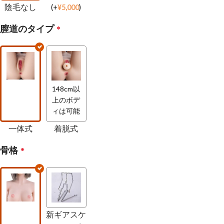
陰毛なし
(
+
¥
5,000
)
膣道のタイプ
*
148cm以
上のボデ
ィは可能
一体式
着脱式
骨格
*
新ギアスケ