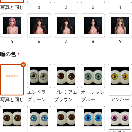
写真と同じ
1
2
3
4
5
6
7
8
9
瞳の色
*
エンペラー
プレミアム
オーシャン
写真と同じ
グリーン
ブラウン
ブルー
アンバー