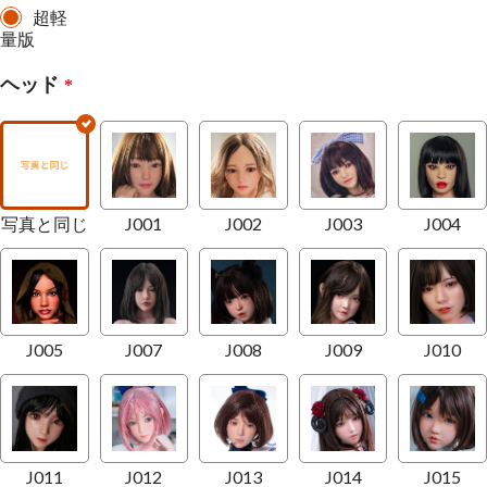
超軽
量版
ヘッド
*
写真と同じ
J001
J002
J003
J004
J005
J007
J008
J009
J010
J011
J012
J013
J014
J015