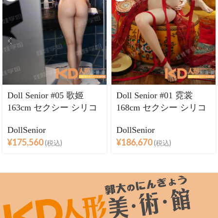
Doll Senior #05 歌姬
Doll Senior #01 霓裳
163cm セクシー シリコ
168cm セクシー シリコ
ンヘッド＋TPEボディ
ンヘッド＋TPEボディ
DollSenior
DollSenior
ラブドール巨乳
ラブドール良乳
¥
175,560
¥
186,670
(税込)
(税込)