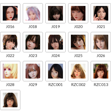
J016
J018
J019
J020
J021
J022
J023
J024
J025
J026
J028
J029
RZC001
RZC002
RZC013