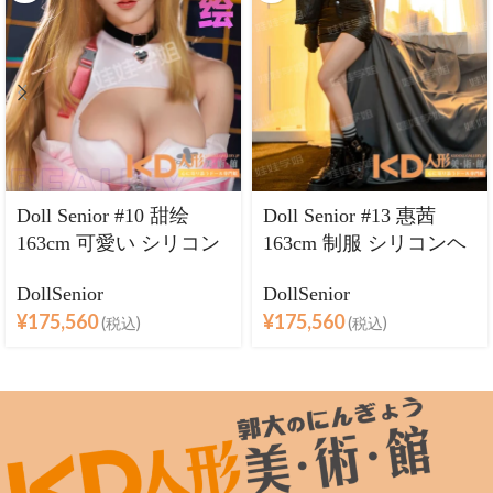
Doll Senior #10 甜绘
Doll Senior #13 惠茜
163cm 可愛い シリコン
163cm 制服 シリコンヘ
ヘッド＋TPEボディ ラ
ッド＋TPEボディ ラブ
DollSenior
DollSenior
ブドール巨乳
ドール巨乳
¥
175,560
¥
175,560
(税込)
(税込)