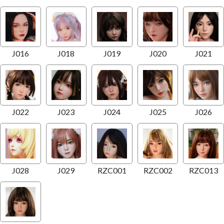
J016
J018
J019
J020
J021
J022
J023
J024
J025
J026
J028
J029
RZC001
RZC002
RZC013