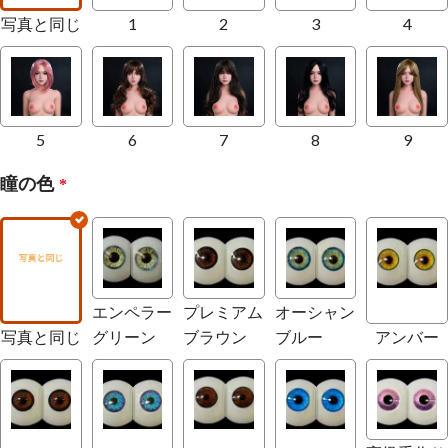
写真と同じ
1
2
3
4
5
6
7
8
9
瞳の色
*
エンペラー
プレミアム
オーシャン
写真と同じ
グリーン
ブラウン
ブルー
アンバー