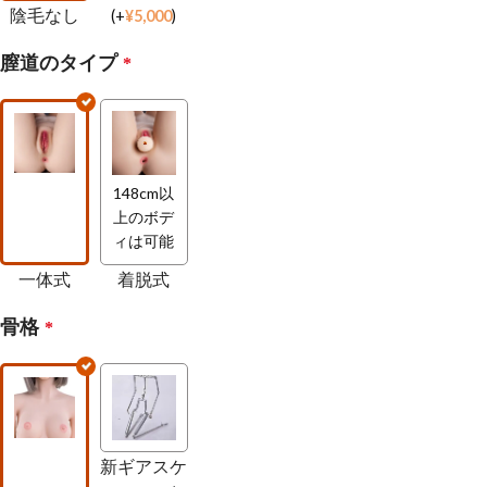
陰毛なし
(
+
¥
5,000
)
膣道のタイプ
*
148cm以
上のボデ
ィは可能
一体式
着脱式
骨格
*
新ギアスケ