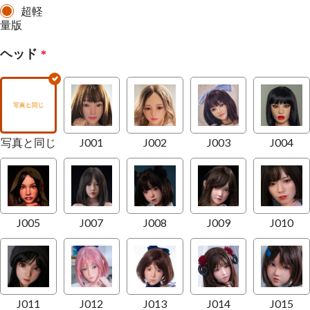
超軽
量版
ヘッド
*
写真と同じ
J001
J002
J003
J004
J005
J007
J008
J009
J010
J011
J012
J013
J014
J015