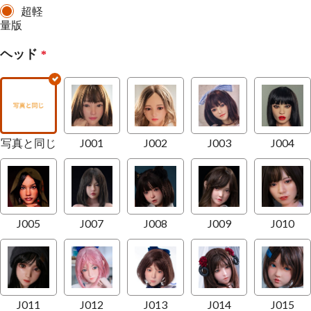
超軽
量版
ヘッド
*
写真と同じ
J001
J002
J003
J004
J005
J007
J008
J009
J010
J011
J012
J013
J014
J015