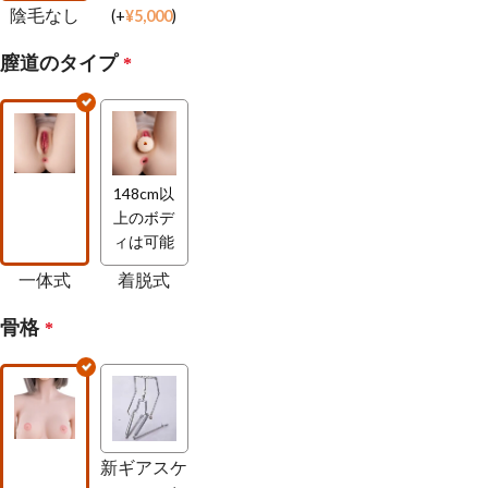
陰毛なし
(
+
¥
5,000
)
膣道のタイプ
*
148cm以
上のボデ
ィは可能
一体式
着脱式
骨格
*
新ギアスケ