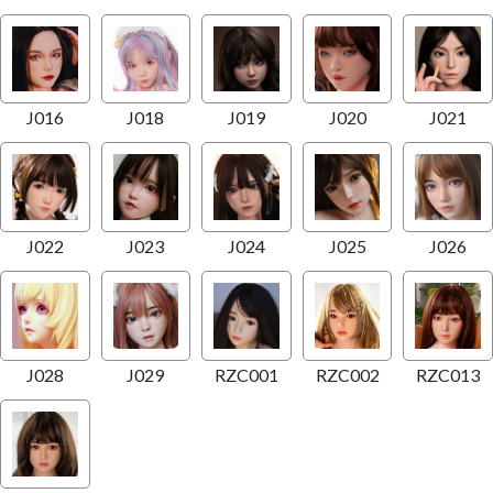
J016
J018
J019
J020
J021
J022
J023
J024
J025
J026
J028
J029
RZC001
RZC002
RZC013