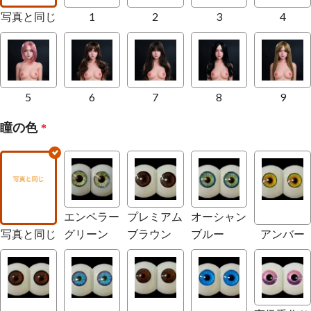
写真と同じ
1
2
3
4
5
6
7
8
9
瞳の色
*
エンペラー
プレミアム
オーシャン
写真と同じ
グリーン
ブラウン
ブルー
アンバー