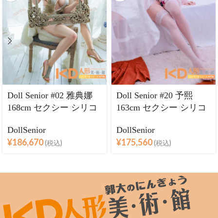
Doll Senior #02 雅典娜
Doll Senior #20 予熙
168cm セクシー シリコ
163cm セクシー シリコ
ンヘッド＋TPEボディ
ンヘッド＋TPEボディ
DollSenior
DollSenior
ラブドール良乳
ラブドール巨乳
¥
186,670
¥
175,560
(税込)
(税込)