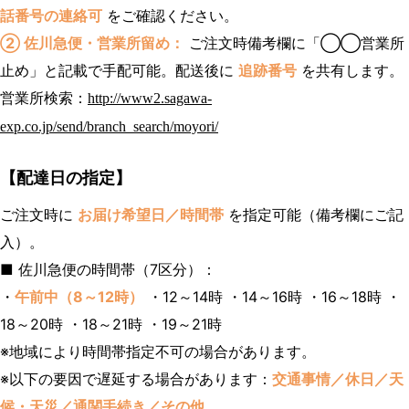
話番号の連絡可
をご確認ください。
② 佐川急便・営業所留め：
ご注文時備考欄に「◯◯営業所
止め」と記載で手配可能。配送後に
追跡番号
を共有します。
営業所検索：
http://www2.sagawa-
exp.co.jp/send/branch_search/moyori/
【配達日の指定】
ご注文時に
お届け希望日／時間帯
を指定可能（備考欄にご記
入）。
■ 佐川急便の時間帯（7区分）：
・
午前中（8～12時）
・12～14時 ・14～16時 ・16～18時 ・
18～20時 ・18～21時 ・19～21時
※地域により時間帯指定不可の場合があります。
※以下の要因で遅延する場合があります：
交通事情／休日／天
候・天災／通関手続き／その他