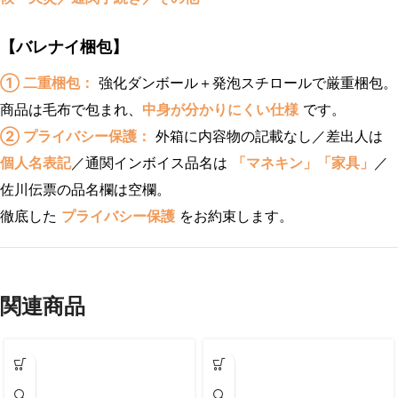
【バレナイ梱包】
① 二重梱包：
強化ダンボール＋発泡スチロールで厳重梱包。
商品は毛布で包まれ、
中身が分かりにくい仕様
です。
② プライバシー保護：
外箱に内容物の記載なし／差出人は
個人名表記
／通関インボイス品名は
「マネキン」「家具」
／
佐川伝票の品名欄は空欄。
徹底した
プライバシー保護
をお約束します。
関連商品