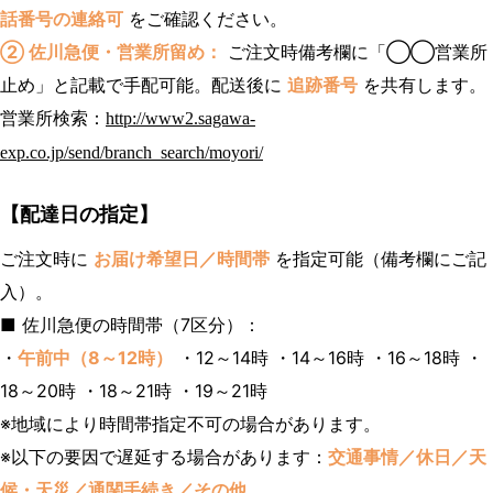
話番号の連絡可
をご確認ください。
② 佐川急便・営業所留め：
ご注文時備考欄に「◯◯営業所
止め」と記載で手配可能。配送後に
追跡番号
を共有します。
営業所検索：
http://www2.sagawa-
exp.co.jp/send/branch_search/moyori/
【配達日の指定】
ご注文時に
お届け希望日／時間帯
を指定可能（備考欄にご記
入）。
■ 佐川急便の時間帯（7区分）：
・
午前中（8～12時）
・12～14時 ・14～16時 ・16～18時 ・
18～20時 ・18～21時 ・19～21時
※地域により時間帯指定不可の場合があります。
※以下の要因で遅延する場合があります：
交通事情／休日／天
候・天災／通関手続き／その他