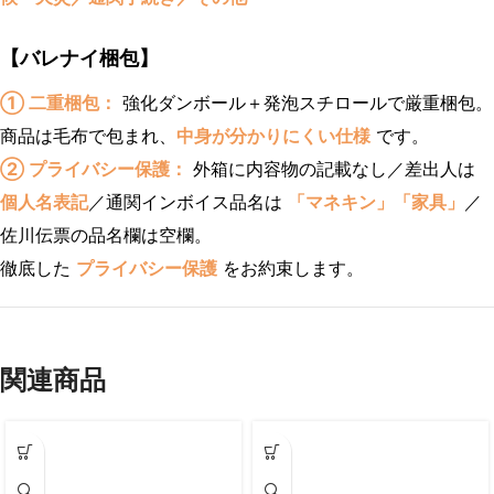
【バレナイ梱包】
① 二重梱包：
強化ダンボール＋発泡スチロールで厳重梱包。
商品は毛布で包まれ、
中身が分かりにくい仕様
です。
② プライバシー保護：
外箱に内容物の記載なし／差出人は
個人名表記
／通関インボイス品名は
「マネキン」「家具」
／
佐川伝票の品名欄は空欄。
徹底した
プライバシー保護
をお約束します。
関連商品