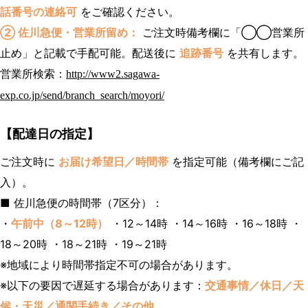
話番号の連絡可
をご確認ください。
② 佐川急便・営業所留め：
ご注文時備考欄に「◯◯営業所
止め」と記載で手配可能。配送後に
追跡番号
を共有します。
営業所検索：
http://www2.sagawa-
exp.co.jp/send/branch_search/moyori/
【配達日の指定】
ご注文時に
お届け希望日／時間帯
を指定可能（備考欄にご記
入）。
■ 佐川急便の時間帯（7区分）：
・
午前中（8～12時）
・12～14時 ・14～16時 ・16～18時 ・
18～20時 ・18～21時 ・19～21時
※地域により時間帯指定不可の場合があります。
※以下の要因で遅延する場合があります：
交通事情／休日／天
候・天災／通関手続き／その他