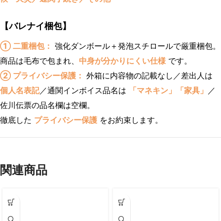
【バレナイ梱包】
① 二重梱包：
強化ダンボール＋発泡スチロールで厳重梱包。
商品は毛布で包まれ、
中身が分かりにくい仕様
です。
② プライバシー保護：
外箱に内容物の記載なし／差出人は
個人名表記
／通関インボイス品名は
「マネキン」「家具」
／
佐川伝票の品名欄は空欄。
徹底した
プライバシー保護
をお約束します。
関連商品