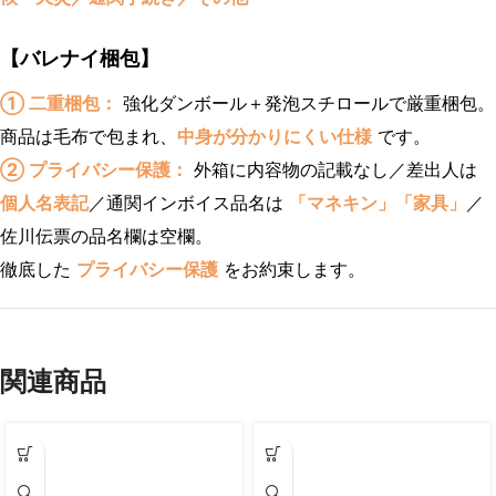
【バレナイ梱包】
① 二重梱包：
強化ダンボール＋発泡スチロールで厳重梱包。
商品は毛布で包まれ、
中身が分かりにくい仕様
です。
② プライバシー保護：
外箱に内容物の記載なし／差出人は
個人名表記
／通関インボイス品名は
「マネキン」「家具」
／
佐川伝票の品名欄は空欄。
徹底した
プライバシー保護
をお約束します。
関連商品