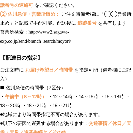
話番号の連絡可
をご確認ください。
② 佐川急便・営業所留め：
ご注文時備考欄に「◯◯営業所
止め」と記載で手配可能。配送後に
追跡番号
を共有します。
営業所検索：
http://www2.sagawa-
exp.co.jp/send/branch_search/moyori/
【配達日の指定】
ご注文時に
お届け希望日／時間帯
を指定可能（備考欄にご記
入）。
■ 佐川急便の時間帯（7区分）：
・
午前中（8～12時）
・12～14時 ・14～16時 ・16～18時 ・
18～20時 ・18～21時 ・19～21時
※地域により時間帯指定不可の場合があります。
※以下の要因で遅延する場合があります：
交通事情／休日／天
候・天災／通関手続き／その他