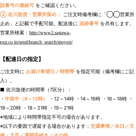
話番号の連絡可
をご確認ください。
② 佐川急便・営業所留め：
ご注文時備考欄に「◯◯営業所
止め」と記載で手配可能。配送後に
追跡番号
を共有します。
営業所検索：
http://www2.sagawa-
exp.co.jp/send/branch_search/moyori/
【配達日の指定】
ご注文時に
お届け希望日／時間帯
を指定可能（備考欄にご記
入）。
■ 佐川急便の時間帯（7区分）：
・
午前中（8～12時）
・12～14時 ・14～16時 ・16～18時 ・
18～20時 ・18～21時 ・19～21時
※地域により時間帯指定不可の場合があります。
※以下の要因で遅延する場合があります：
交通事情／休日／天
候・天災／通関手続き／その他