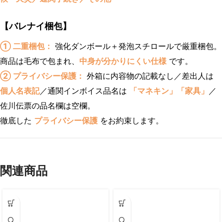
【バレナイ梱包】
① 二重梱包：
強化ダンボール＋発泡スチロールで厳重梱包。
商品は毛布で包まれ、
中身が分かりにくい仕様
です。
② プライバシー保護：
外箱に内容物の記載なし／差出人は
個人名表記
／通関インボイス品名は
「マネキン」「家具」
／
佐川伝票の品名欄は空欄。
徹底した
プライバシー保護
をお約束します。
関連商品