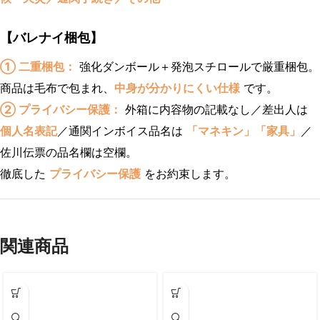
【バレナイ梱包】
① 二重梱包：
強化ダンボール＋発泡スチロールで厳重梱包。
商品は毛布で包まれ、
中身が分かりにくい仕様
です。
② プライバシー保護：
外箱に内容物の記載なし／差出人は
個人名表記
／通関インボイス品名は
「マネキン」「家具」
／
佐川伝票の品名欄は空欄。
徹底した
プライバシー保護
をお約束します。
関連商品