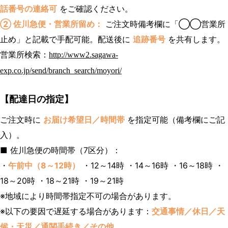
話番号の連絡可
をご確認ください。
② 佐川急便・営業所留め：
ご注文時備考欄に「◯◯営業所
止め」と記載で手配可能。配送後に
追跡番号
を共有します。
営業所検索：
http://www2.sagawa-
exp.co.jp/send/branch_search/moyori/
【配達日の指定】
ご注文時に
お届け希望日／時間帯
を指定可能（備考欄にご記
入）。
■ 佐川急便の時間帯（7区分）：
・
午前中（8～12時）
・12～14時 ・14～16時 ・16～18時 ・
18～20時 ・18～21時 ・19～21時
※地域により時間帯指定不可の場合があります。
※以下の要因で遅延する場合があります：
交通事情／休日／天
候・天災／通関手続き／その他