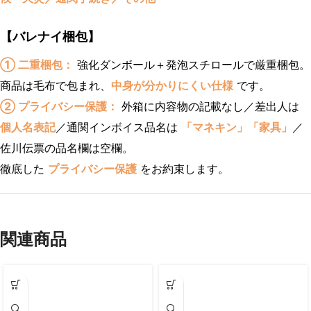
【バレナイ梱包】
① 二重梱包：
強化ダンボール＋発泡スチロールで厳重梱包。
商品は毛布で包まれ、
中身が分かりにくい仕様
です。
② プライバシー保護：
外箱に内容物の記載なし／差出人は
個人名表記
／通関インボイス品名は
「マネキン」「家具」
／
佐川伝票の品名欄は空欄。
徹底した
プライバシー保護
をお約束します。
関連商品