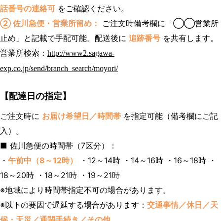
話番号の連絡可
をご確認ください。
② 佐川急便・営業所留め：
ご注文時備考欄に「◯◯営業所
止め」と記載で手配可能。配送後に
追跡番号
を共有します。
営業所検索：
http://www2.sagawa-
exp.co.jp/send/branch_search/moyori/
【配達日の指定】
ご注文時に
お届け希望日／時間帯
を指定可能（備考欄にご記
入）。
■ 佐川急便の時間帯（7区分）：
・
午前中（8～12時）
・12～14時 ・14～16時 ・16～18時 ・
18～20時 ・18～21時 ・19～21時
※地域により時間帯指定不可の場合があります。
※以下の要因で遅延する場合があります：
交通事情／休日／天
候・天災／通関手続き／その他