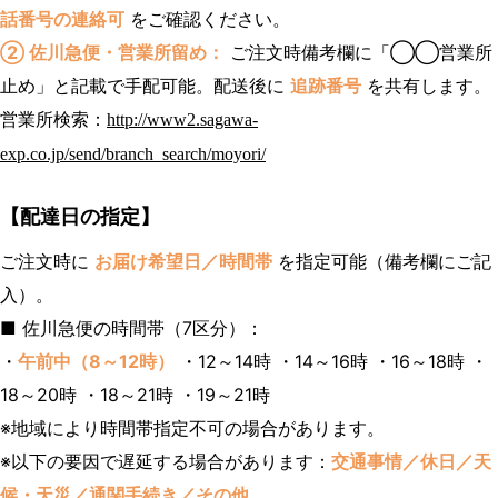
話番号の連絡可
をご確認ください。
② 佐川急便・営業所留め：
ご注文時備考欄に「◯◯営業所
止め」と記載で手配可能。配送後に
追跡番号
を共有します。
営業所検索：
http://www2.sagawa-
exp.co.jp/send/branch_search/moyori/
【配達日の指定】
ご注文時に
お届け希望日／時間帯
を指定可能（備考欄にご記
入）。
■ 佐川急便の時間帯（7区分）：
・
午前中（8～12時）
・12～14時 ・14～16時 ・16～18時 ・
18～20時 ・18～21時 ・19～21時
※地域により時間帯指定不可の場合があります。
※以下の要因で遅延する場合があります：
交通事情／休日／天
候・天災／通関手続き／その他