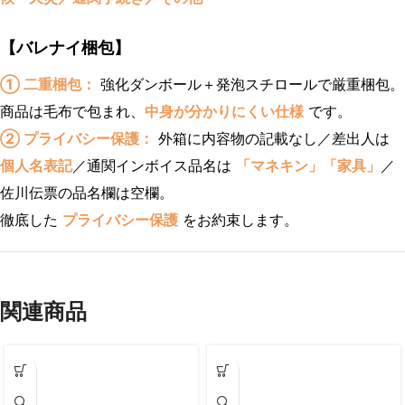
【バレナイ梱包】
① 二重梱包：
強化ダンボール＋発泡スチロールで厳重梱包。
商品は毛布で包まれ、
中身が分かりにくい仕様
です。
② プライバシー保護：
外箱に内容物の記載なし／差出人は
個人名表記
／通関インボイス品名は
「マネキン」「家具」
／
佐川伝票の品名欄は空欄。
徹底した
プライバシー保護
をお約束します。
関連商品