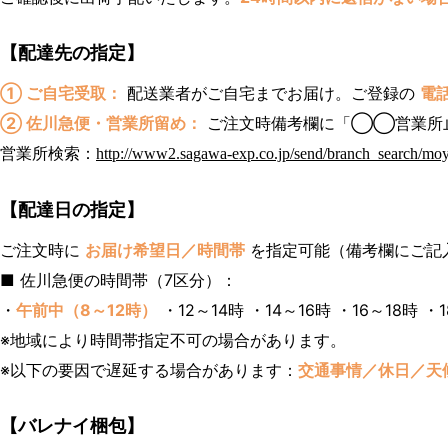
【配達先の指定】
① ご自宅受取：
配送業者がご自宅までお届け。ご登録の
電
② 佐川急便・営業所留め：
ご注文時備考欄に「◯◯営業所
営業所検索：
http://www2.sagawa-exp.co.jp/send/branch_search/moy
【配達日の指定】
ご注文時に
お届け希望日／時間帯
を指定可能（備考欄にご記
■ 佐川急便の時間帯（7区分）：
・
午前中（8～12時）
・12～14時 ・14～16時 ・16～18時 ・1
※地域により時間帯指定不可の場合があります。
※以下の要因で遅延する場合があります：
交通事情／休日／天
【バレナイ梱包】