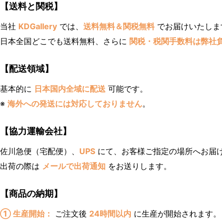
【送料と関税】
当社
KDGallery
では、
送料無料＆関税無料
でお届けいたしま
日本全国どこでも送料無料、さらに
関税・税関手数料は弊社
【配送領域】
基本的に
日本国内全域に配送
可能です。
※
海外への発送には対応しておりません
。
【協力運輸会社】
佐川急便（宅配便）、
UPS
にて、お客様ご指定の場所へお届
出荷の際は
メールで出荷通知
をお送りします。
【商品の納期】
① 生産開始：
ご注文後
24時間以内
に生産が開始されます。