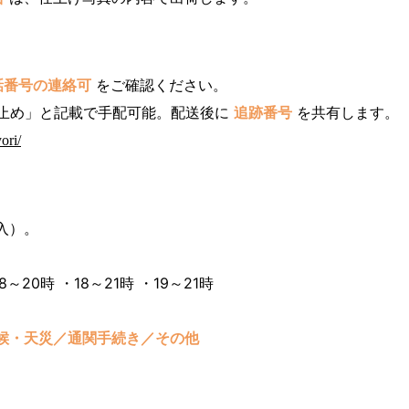
話番号の連絡可
をご確認ください。
止め」と記載で手配可能。配送後に
追跡番号
を共有します。
ori/
入）。
8～20時 ・18～21時 ・19～21時
候・天災／通関手続き／その他