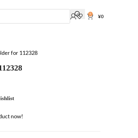
0
¥
0
lder for 112328
 112328
shlist
oduct now!