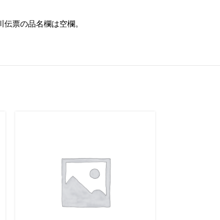
川伝票の品名欄は空欄。