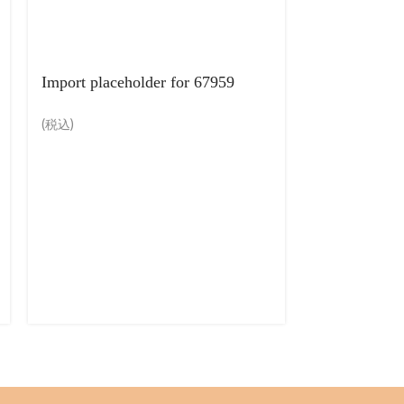
Import placeholder for 67959
Import place
(税込)
(税込)