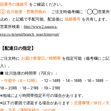
話番号の連絡可
をご確認ください。
② 佐川急便・営業所留め：
ご注文時備考欄に「◯◯営業所
止め」と記載で手配可能。配送後に
追跡番号
を共有します。
営業所検索：
http://www2.sagawa-
exp.co.jp/send/branch_search/moyori/
【配達日の指定】
ご注文時に
お届け希望日／時間帯
を指定可能（備考欄にご記
入）。
■ 佐川急便の時間帯（7区分）：
・
午前中（8～12時）
・12～14時 ・14～16時 ・16～18時 ・
18～20時 ・18～21時 ・19～21時
※地域により時間帯指定不可の場合があります。
※以下の要因で遅延する場合があります：
交通事情／休日／天
候・天災／通関手続き／その他