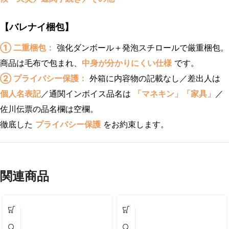
【バレナイ梱包】
① 二重梱包：
強化ダンボール＋発泡スチロールで厳重梱包。
商品は毛布で包まれ、
中身が分かりにくい仕様
です。
② プライバシー保護：
外箱に内容物の記載なし／差出人は
個人名表記
／通関インボイス品名は
「マネキン」「家具」
／
佐川伝票の品名欄は空欄。
徹底した
プライバシー保護
をお約束します。
関連商品