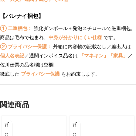
【バレナイ梱包】
① 二重梱包：
強化ダンボール＋発泡スチロールで厳重梱包。
商品は毛布で包まれ、
中身が分かりにくい仕様
です。
② プライバシー保護：
外箱に内容物の記載なし／差出人は
個人名表記
／通関インボイス品名は
「マネキン」「家具」
／
佐川伝票の品名欄は空欄。
徹底した
プライバシー保護
をお約束します。
関連商品