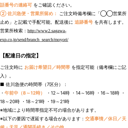
話番号の連絡可
をご確認ください。
② 佐川急便・営業所留め：
ご注文時備考欄に「◯◯営業所
止め」と記載で手配可能。配送後に
追跡番号
を共有します。
営業所検索：
http://www2.sagawa-
exp.co.jp/send/branch_search/moyori/
【配達日の指定】
ご注文時に
お届け希望日／時間帯
を指定可能（備考欄にご記
入）。
■ 佐川急便の時間帯（7区分）：
・
午前中（8～12時）
・12～14時 ・14～16時 ・16～18時 ・
18～20時 ・18～21時 ・19～21時
※地域により時間帯指定不可の場合があります。
※以下の要因で遅延する場合があります：
交通事情／休日／天
候・天災／通関手続き／その他