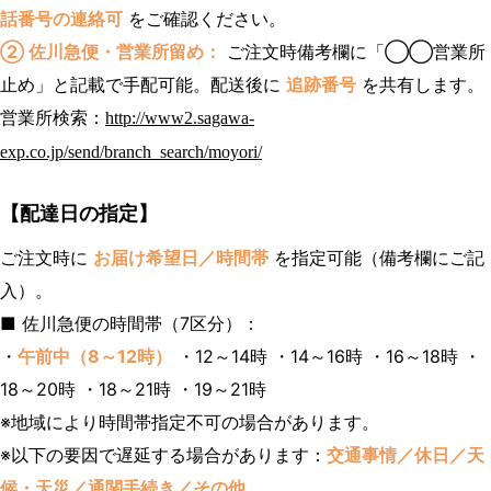
話番号の連絡可
をご確認ください。
② 佐川急便・営業所留め：
ご注文時備考欄に「◯◯営業所
止め」と記載で手配可能。配送後に
追跡番号
を共有します。
営業所検索：
http://www2.sagawa-
exp.co.jp/send/branch_search/moyori/
【配達日の指定】
ご注文時に
お届け希望日／時間帯
を指定可能（備考欄にご記
入）。
■ 佐川急便の時間帯（7区分）：
・
午前中（8～12時）
・12～14時 ・14～16時 ・16～18時 ・
18～20時 ・18～21時 ・19～21時
※地域により時間帯指定不可の場合があります。
※以下の要因で遅延する場合があります：
交通事情／休日／天
候・天災／通関手続き／その他