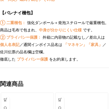
【バレナイ梱包】
① 二重梱包：
強化ダンボール＋発泡スチロールで厳重梱包。
商品は毛布で包まれ、
中身が分かりにくい仕様
です。
② プライバシー保護：
外箱に内容物の記載なし／差出人は
個人名表記
／通関インボイス品名は
「マネキン」「家具」
／
佐川伝票の品名欄は空欄。
徹底した
プライバシー保護
をお約束します。
関連商品