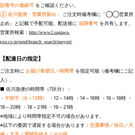
話番号の連絡可
をご確認ください。
② 佐川急便・営業所留め：
ご注文時備考欄に「◯◯営業所
止め」と記載で手配可能。配送後に
追跡番号
を共有します。
営業所検索：
http://www2.sagawa-
exp.co.jp/send/branch_search/moyori/
【配達日の指定】
ご注文時に
お届け希望日／時間帯
を指定可能（備考欄にご記
入）。
■ 佐川急便の時間帯（7区分）：
・
午前中（8～12時）
・12～14時 ・14～16時 ・16～18時 ・
18～20時 ・18～21時 ・19～21時
※地域により時間帯指定不可の場合があります。
※以下の要因で遅延する場合があります：
交通事情／休日／天
候・天災／通関手続き／その他