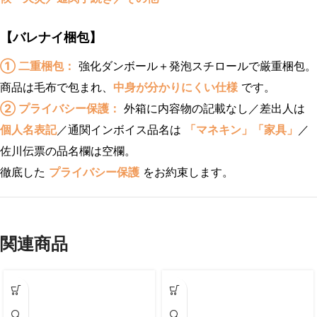
【バレナイ梱包】
① 二重梱包：
強化ダンボール＋発泡スチロールで厳重梱包。
商品は毛布で包まれ、
中身が分かりにくい仕様
です。
② プライバシー保護：
外箱に内容物の記載なし／差出人は
個人名表記
／通関インボイス品名は
「マネキン」「家具」
／
佐川伝票の品名欄は空欄。
徹底した
プライバシー保護
をお約束します。
関連商品