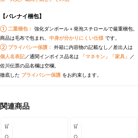
【バレナイ梱包】
① 二重梱包：
強化ダンボール＋発泡スチロールで厳重梱包。
商品は毛布で包まれ、
中身が分かりにくい仕様
です。
② プライバシー保護：
外箱に内容物の記載なし／差出人は
個人名表記
／通関インボイス品名は
「マネキン」「家具」
／
佐川伝票の品名欄は空欄。
徹底した
プライバシー保護
をお約束します。
関連商品