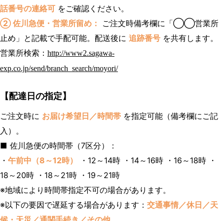
話番号の連絡可
をご確認ください。
② 佐川急便・営業所留め：
ご注文時備考欄に「◯◯営業所
止め」と記載で手配可能。配送後に
追跡番号
を共有します。
営業所検索：
http://www2.sagawa-
exp.co.jp/send/branch_search/moyori/
【配達日の指定】
ご注文時に
お届け希望日／時間帯
を指定可能（備考欄にご記
入）。
■ 佐川急便の時間帯（7区分）：
・
午前中（8～12時）
・12～14時 ・14～16時 ・16～18時 ・
18～20時 ・18～21時 ・19～21時
※地域により時間帯指定不可の場合があります。
※以下の要因で遅延する場合があります：
交通事情／休日／天
候・天災／通関手続き／その他