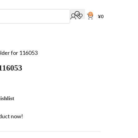
0
¥
0
lder for 116053
 116053
shlist
oduct now!