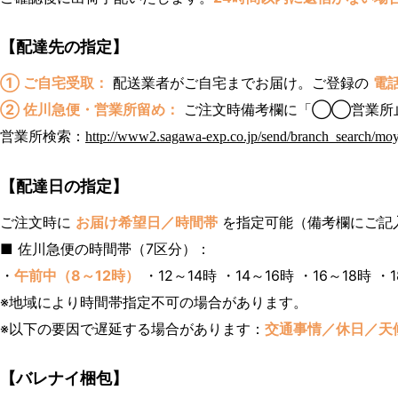
【配達先の指定】
① ご自宅受取：
配送業者がご自宅までお届け。ご登録の
電
② 佐川急便・営業所留め：
ご注文時備考欄に「◯◯営業所
営業所検索：
http://www2.sagawa-exp.co.jp/send/branch_search/moy
【配達日の指定】
ご注文時に
お届け希望日／時間帯
を指定可能（備考欄にご記
■ 佐川急便の時間帯（7区分）：
・
午前中（8～12時）
・12～14時 ・14～16時 ・16～18時 ・1
※地域により時間帯指定不可の場合があります。
※以下の要因で遅延する場合があります：
交通事情／休日／天
【バレナイ梱包】