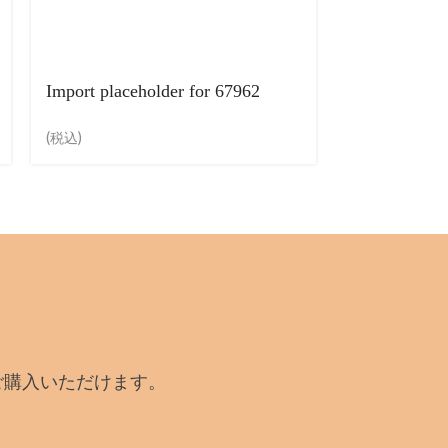
Import placeholder for 67962
Import place
(税込)
(税込)
ご購入いただけます。