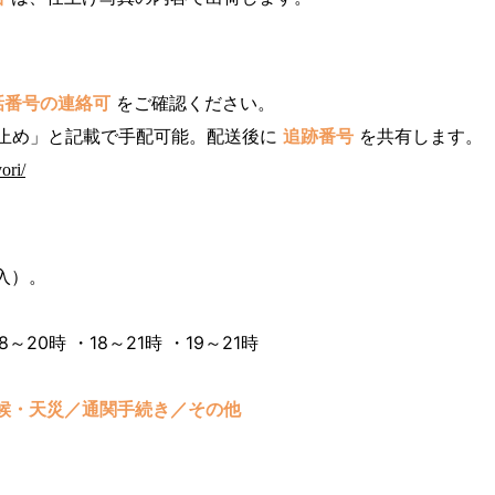
話番号の連絡可
をご確認ください。
止め」と記載で手配可能。配送後に
追跡番号
を共有します。
ori/
入）。
8～20時 ・18～21時 ・19～21時
候・天災／通関手続き／その他