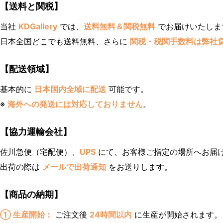
【送料と関税】
当社
KDGallery
では、
送料無料＆関税無料
でお届けいたしま
日本全国どこでも送料無料、さらに
関税・税関手数料は弊社
【配送領域】
基本的に
日本国内全域に配送
可能です。
※
海外への発送には対応しておりません
。
【協力運輸会社】
佐川急便（宅配便）、
UPS
にて、お客様ご指定の場所へお届
出荷の際は
メールで出荷通知
をお送りします。
【商品の納期】
① 生産開始：
ご注文後
24時間以内
に生産が開始されます。