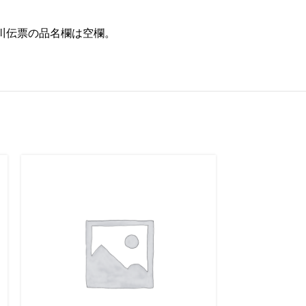
川伝票の品名欄は空欄。