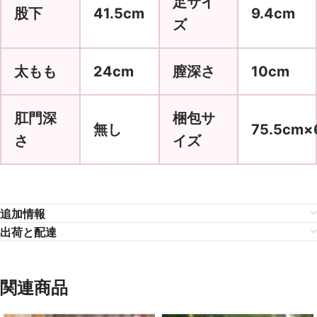
足サイ
股下
41.5cm
9.4cm
ズ
太もも
24cm
膣深さ
10cm
肛門深
梱包サ
無し
75.5cm×
さ
イズ
追加情報
出荷と配達
関連商品