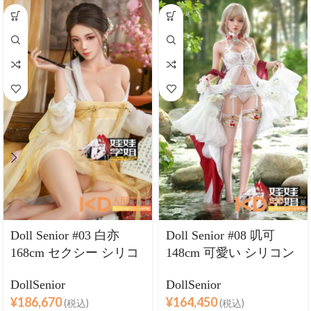
Doll Senior #03 白亦
Doll Senior #08 叽可
168cm セクシー シリコ
148cm 可愛い シリコン
ンヘッド＋TPEボディ
ヘッド＋TPEボディ ラ
DollSenior
DollSenior
ラブドール良乳
ブドール良乳
¥
186,670
¥
164,450
(税込)
(税込)