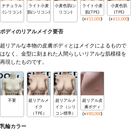
ナチュラル
ライト小麦
小麦色肌(シ
ライト小麦
小麦色肌
(シリコン)
肌(シリコン)
リコン)
肌(TPE)
(TPE)
(
+
¥
15,000
)
(
+
¥
15,000
)
ボディのリアルメイク要否
超リアルな本物の皮膚ボディとはメイクによるもので
はなく、金型に刻まれた人間らしいリアルな肌模様を
再現したものです。
不要
超リアルメ
超リアルメ
超リアル皮
イク
イク（シリ
膚ボディ
（TPE）
コン標準）
(
+
¥
80,000
)
乳輪カラー