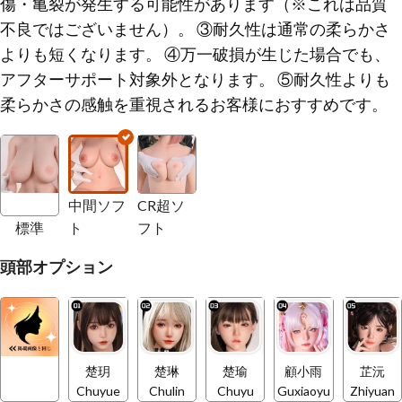
傷・亀裂が発生する可能性があります（※これは品質
不良ではございません）。 ③耐久性は通常の柔らかさ
よりも短くなります。 ④万一破損が生じた場合でも、
アフターサポート対象外となります。 ⑤耐久性よりも
柔らかさの感触を重視されるお客様におすすめです。
中間ソフ
CR超ソ
標準
ト
フト
頭部オプション
楚玥
楚琳
楚瑜
顧小雨
芷沅
Chuyue
Chulin
Chuyu
Guxiaoyu
Zhiyuan