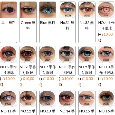
黒 無料
Green 無
Blue 無料
No.31 無
No.32 無
NO.4 手作
料
料
料
り眼球
(
+
¥
10,00
0
)
NO.5 手作
NO.6 手作
NO.7 手作
NO.8 手作
NO.9 手作
NO.10 手
り眼球
り眼球
り眼球
り眼球
り眼球
作り眼球
(
+
¥
10,00
(
+
¥
10,00
(
+
¥
10,00
(
+
¥
10,00
(
+
¥
10,00
(
+
¥
10,00
0
)
0
)
0
)
0
)
0
)
0
)
NO.11 手
NO.12 手
NO.13 手
NO.14 手
NO.15 手
NO.16 手