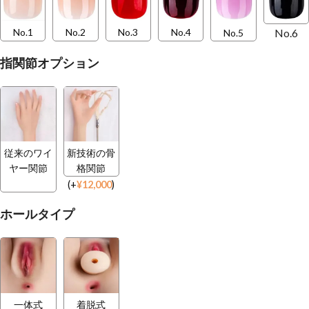
No.6
No.1
No.2
No.3
No.4
No.5
指関節オプション
従来のワイ
新技術の骨
ヤー関節
格関節
(
+
¥
12,000
)
ホールタイプ
一体式
着脱式