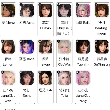
夢 Meng
阿初 Achu
花音
楚玥
白露 Bailu
冷月
Huayin
Chuyue（
heating-
眠り目）
moon
青檸
薔薇 Rose
四月
江小婉
蘇月凝
蘇星冉
Lemon
Siyue
XiaoWan
Yuening
SuXingran
江小婉
塔莎
塔菈 Tala
塔莉雅
江小棠
JiangXiao
Tasha
Talia
JiangXiao
wan
tang