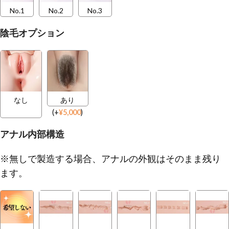
No.1
No.2
No.3
陰毛オプション
なし
あり
(
+
¥
5,000
)
アナル内部構造
※無しで製造する場合、アナルの外観はそのまま残り
ます。