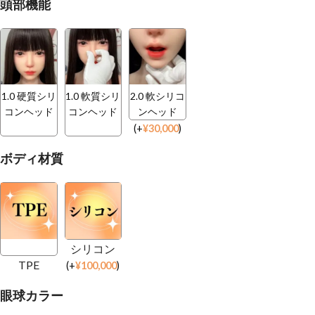
頭部機能
1.0 硬質シリ
1.0 軟質シリ
2.0 軟シリコ
コンヘッド
コンヘッド
ンヘッド
(
+
¥
30,000
)
ボディ材質
シリコン
TPE
(
+
¥
100,000
)
眼球カラー