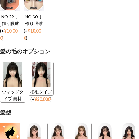
NO.29 手
NO.30 手
作り眼球
作り眼球
(
+
¥
10,00
(
+
¥
10,00
0
)
0
)
髪の毛のオプション
ウィッグタ
植毛タイプ
イプ 無料
(
+
¥
30,000
)
髪型