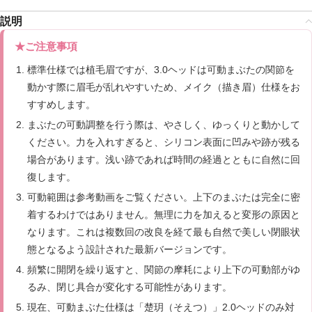
説明
★ご注意事項
標準仕様では植毛眉ですが、3.0ヘッドは可動まぶたの関節を
動かす際に眉毛が乱れやすいため、メイク（描き眉）仕様をお
すすめします。
まぶたの可動調整を行う際は、やさしく、ゆっくりと動かして
ください。力を入れすぎると、シリコン表面に凹みや跡が残る
場合があります。浅い跡であれば時間の経過とともに自然に回
復します。
可動範囲は参考動画をご覧ください。上下のまぶたは完全に密
着するわけではありません。無理に力を加えると変形の原因と
なります。これは複数回の改良を経て最も自然で美しい閉眼状
態となるよう設計された最新バージョンです。
頻繁に開閉を繰り返すと、関節の摩耗により上下の可動部がゆ
るみ、閉じ具合が変化する可能性があります。
現在、可動まぶた仕様は「楚玥（そえつ）」2.0ヘッドのみ対