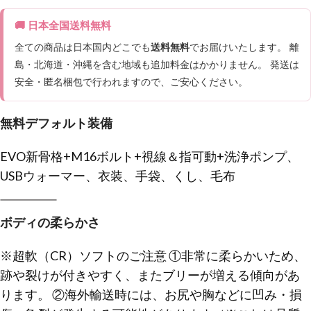
🚚 日本全国送料無料
全ての商品は日本国内どこでも
送料無料
でお届けいたします。 離
島・北海道・沖縄を含む地域も追加料金はかかりません。 発送は
安全・匿名梱包で行われますので、ご安心ください。
無料デフォルト装備
EVO新骨格+M16ボルト+視線＆指可動+洗浄ポンプ、
USBウォーマー、衣装、手袋、くし、毛布
ボディの柔らかさ
※超軟（CR）ソフトのご注意 ①非常に柔らかいため、
跡や裂けが付きやすく、またブリーが増える傾向があ
ります。 ②海外輸送時には、お尻や胸などに凹み・損