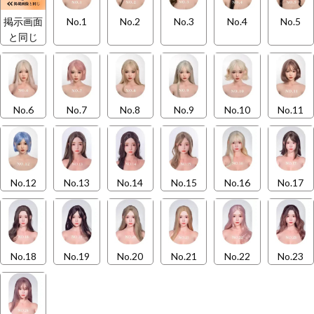
掲示画面
No.1
No.2
No.3
No.4
No.5
と同じ
No.6
No.7
No.8
No.9
No.10
No.11
No.12
No.13
No.14
No.15
No.16
No.17
No.18
No.19
No.20
No.21
No.22
No.23