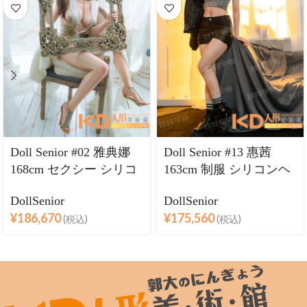
Doll Senior #02 雅典娜
Doll Senior #13 惠茜
168cm セクシー シリコ
163cm 制服 シリコンヘ
ンヘッド＋TPEボディ
ッド＋TPEボディ ラブ
DollSenior
DollSenior
ラブドール良乳
ドール巨乳
¥
186,670
¥
175,560
(税込)
(税込)