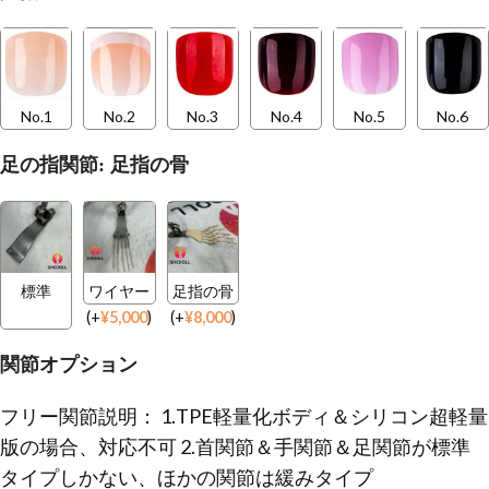
No.1
No.2
No.3
No.4
No.5
No.6
足の指関節: 足指の骨
標準
ワイヤー
足指の骨
(
+
¥
5,000
)
(
+
¥
8,000
)
関節オプション
フリー関節説明： 1.TPE軽量化ボディ＆シリコン超軽量
版の場合、対応不可 2.首関節＆手関節＆足関節が標準
タイプしかない、ほかの関節は緩みタイプ