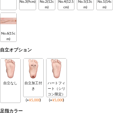
No.3(9cm)
No.2(12c
No.4(12.5
No.5(13c
No.1(14c
m)
cm)
m)
m)
No.6(15c
m)
自立オプション
自立なし
自立加工付
ハートフィ
き
ート（シリ
コン限定）
(
+
¥
5,000
)
(
+
¥
5,000
)
足指カラー