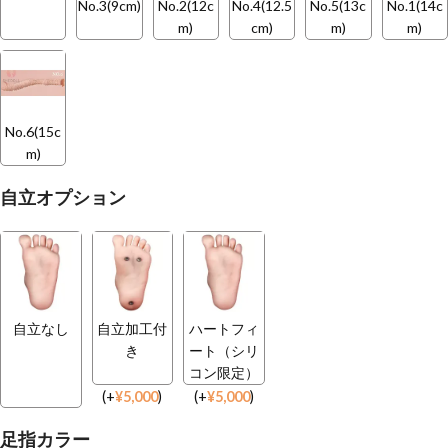
No.3(9cm)
No.2(12c
No.4(12.5
No.5(13c
No.1(14c
m)
cm)
m)
m)
No.6(15c
m)
自立オプション
自立なし
自立加工付
ハートフィ
き
ート（シリ
コン限定）
(
+
¥
5,000
)
(
+
¥
5,000
)
足指カラー