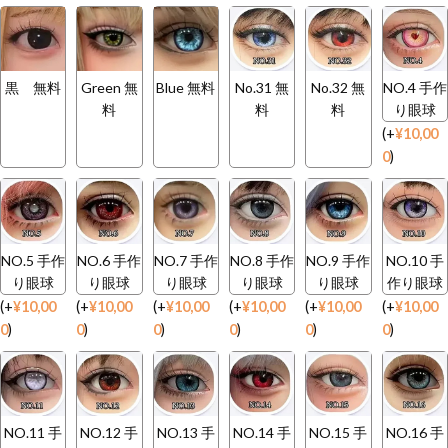
黒 無料
Green 無
Blue 無料
No.31 無
No.32 無
NO.4 手作
料
料
料
り眼球
(
+
¥
10,00
0
)
NO.5 手作
NO.6 手作
NO.7 手作
NO.8 手作
NO.9 手作
NO.10 手
り眼球
り眼球
り眼球
り眼球
り眼球
作り眼球
(
+
¥
10,00
(
+
¥
10,00
(
+
¥
10,00
(
+
¥
10,00
(
+
¥
10,00
(
+
¥
10,00
0
)
0
)
0
)
0
)
0
)
0
)
NO.11 手
NO.12 手
NO.13 手
NO.14 手
NO.15 手
NO.16 手