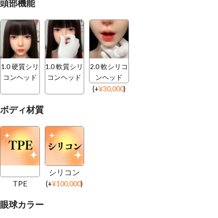
頭部機能
1.0 硬質シリ
1.0 軟質シリ
2.0 軟シリコ
コンヘッド
コンヘッド
ンヘッド
(
+
¥
30,000
)
ボディ材質
シリコン
TPE
(
+
¥
100,000
)
眼球カラー