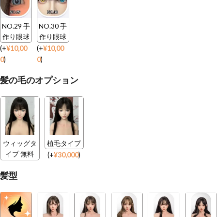
NO.29 手
NO.30 手
作り眼球
作り眼球
(
+
¥
10,00
(
+
¥
10,00
0
)
0
)
髪の毛のオプション
ウィッグタ
植毛タイプ
イプ 無料
(
+
¥
30,000
)
髪型