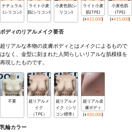
ナチュラル
ライト小麦
小麦色肌(シ
ライト小麦
小麦色肌
(シリコン)
肌(シリコン)
リコン)
肌(TPE)
(TPE)
(
+
¥
15,000
)
(
+
¥
15,000
)
ボディのリアルメイク要否
超リアルな本物の皮膚ボディとはメイクによるもので
はなく、金型に刻まれた人間らしいリアルな肌模様を
再現したものです。
不要
超リアルメ
超リアルメ
超リアル皮
イク
イク（シリ
膚ボディ
（TPE）
コン標準）
(
+
¥
80,000
)
乳輪カラー