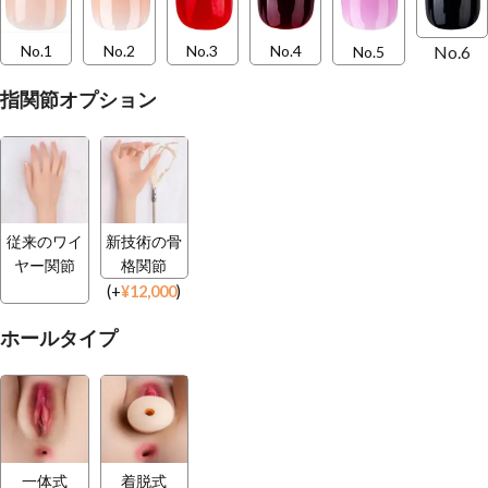
No.6
No.1
No.2
No.3
No.4
No.5
指関節オプション
従来のワイ
新技術の骨
ヤー関節
格関節
(
+
¥
12,000
)
ホールタイプ
一体式
着脱式