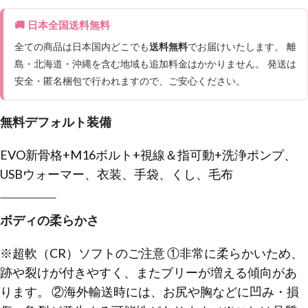
🚚 日本全国送料無料
全ての商品は日本国内どこでも
送料無料
でお届けいたします。 離
島・北海道・沖縄を含む地域も追加料金はかかりません。 発送は
安全・匿名梱包で行われますので、ご安心ください。
無料デフォルト装備
EVO新骨格+M16ボルト+視線＆指可動+洗浄ポンプ、
USBウォーマー、衣装、手袋、くし、毛布
ボディの柔らかさ
※超軟（CR）ソフトのご注意 ①非常に柔らかいため、
跡や裂けが付きやすく、またブリーが増える傾向があ
ります。 ②海外輸送時には、お尻や胸などに凹み・損