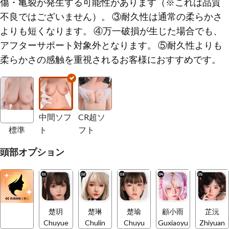
傷・亀裂が発生する可能性があります（※これは品質
不良ではございません）。 ③耐久性は通常の柔らかさ
よりも短くなります。 ④万一破損が生じた場合でも、
アフターサポート対象外となります。 ⑤耐久性よりも
柔らかさの感触を重視されるお客様におすすめです。
中間ソフ
CR超ソ
標準
ト
フト
頭部オプション
楚玥
楚琳
楚瑜
顧小雨
芷沅
Chuyue
Chulin
Chuyu
Guxiaoyu
Zhiyuan