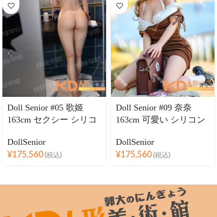
Doll Senior #05 歌姬
Doll Senior #09 奈奈
163cm セクシー シリコ
163cm 可愛い シリコン
ンヘッド＋TPEボディ
ヘッド＋TPEボディ ラ
DollSenior
DollSenior
ラブドール巨乳
ブドール巨乳
¥
175,560
¥
175,560
(税込)
(税込)