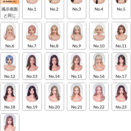
掲示画面
No.1
No.2
No.3
No.4
No.5
と同じ
No.6
No.7
No.8
No.9
No.10
No.11
No.12
No.13
No.14
No.15
No.16
No.17
No.18
No.19
No.20
No.21
No.22
No.23