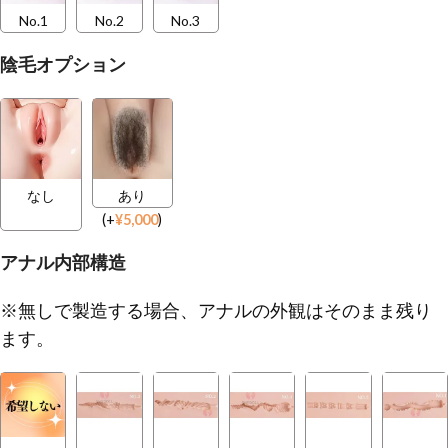
No.1
No.2
No.3
陰毛オプション
なし
あり
(
+
¥
5,000
)
アナル内部構造
※無しで製造する場合、アナルの外観はそのまま残り
ます。