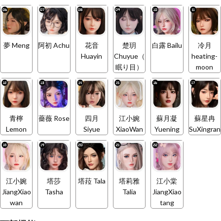
夢 Meng
阿初 Achu
花音
楚玥
白露 Bailu
冷月
Huayin
Chuyue（
heating-
眠り目）
moon
青檸
薔薇 Rose
四月
江小婉
蘇月凝
蘇星冉
Lemon
Siyue
XiaoWan
Yuening
SuXingran
江小婉
塔莎
塔菈 Tala
塔莉雅
江小棠
JiangXiao
Tasha
Talia
JiangXiao
wan
tang