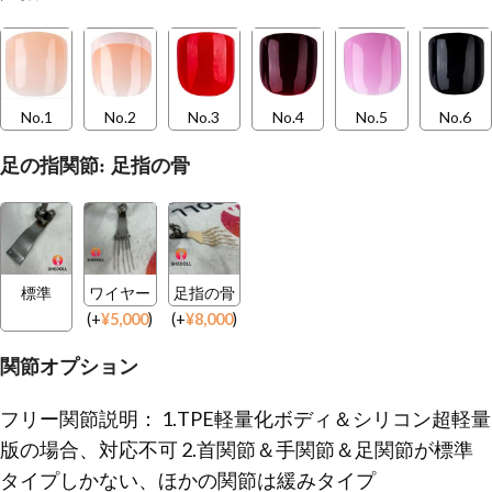
No.1
No.2
No.3
No.4
No.5
No.6
足の指関節: 足指の骨
標準
ワイヤー
足指の骨
(
+
¥
5,000
)
(
+
¥
8,000
)
関節オプション
フリー関節説明： 1.TPE軽量化ボディ＆シリコン超軽量
版の場合、対応不可 2.首関節＆手関節＆足関節が標準
タイプしかない、ほかの関節は緩みタイプ