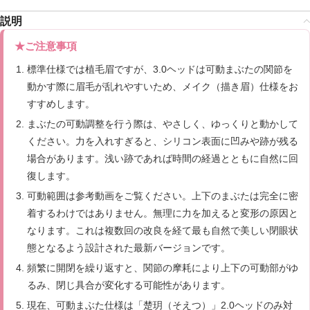
説明
★ご注意事項
標準仕様では植毛眉ですが、3.0ヘッドは可動まぶたの関節を
動かす際に眉毛が乱れやすいため、メイク（描き眉）仕様をお
すすめします。
まぶたの可動調整を行う際は、やさしく、ゆっくりと動かして
ください。力を入れすぎると、シリコン表面に凹みや跡が残る
場合があります。浅い跡であれば時間の経過とともに自然に回
復します。
可動範囲は参考動画をご覧ください。上下のまぶたは完全に密
着するわけではありません。無理に力を加えると変形の原因と
なります。これは複数回の改良を経て最も自然で美しい閉眼状
態となるよう設計された最新バージョンです。
頻繁に開閉を繰り返すと、関節の摩耗により上下の可動部がゆ
るみ、閉じ具合が変化する可能性があります。
現在、可動まぶた仕様は「楚玥（そえつ）」2.0ヘッドのみ対