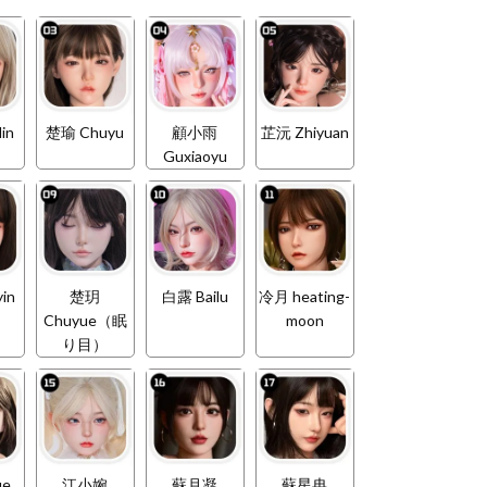
in
楚瑜 Chuyu
顧小雨
芷沅 Zhiyuan
Guxiaoyu
in
楚玥
白露 Bailu
冷月 heating-
Chuyue（眠
moon
り目）
ue
江小婉
蘇月凝
蘇星冉