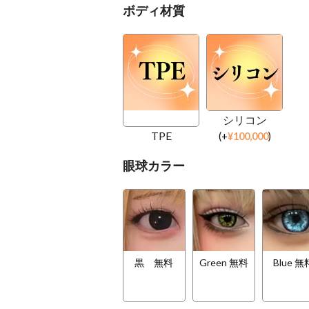
ボディ材質
シリコン
TPE
(
+
¥
100,000
)
眼球カラー
黒 無料
Green 無料
Blue 無