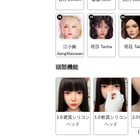
江小婉
塔莎 Tasha
塔菈 Tal
JiangXiaowan
頭部機能
1.0 硬質シリコン
1.0 軟質シリコン
2.
ヘッド
ヘッド
(