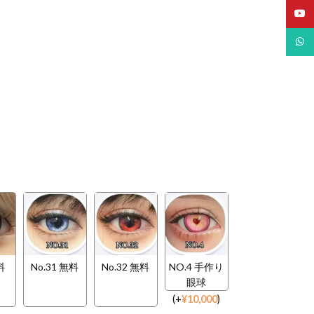
YouT
What
料
No.31 無料
No.32 無料
NO.4 手作り
眼球
(
+
¥
10,000
)