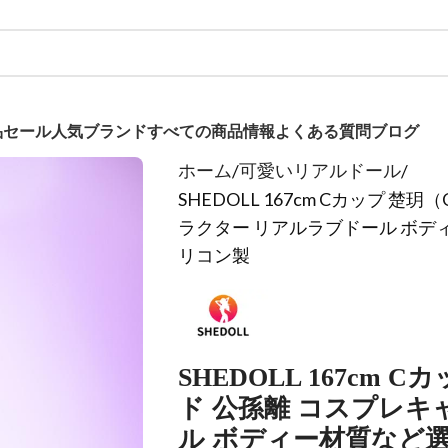
品
セール
人気ブランド
すべての商品
情報
よくある質問
ブログ
ホーム
可愛いリアルドール
SHEDOLL 167cm Cカップ 楚玥
ラクター リアルラブドール ボデ
リコン製
SHEDOLL 167cm C
ド 公孫離 コスプレキ
ル ボディー材質など