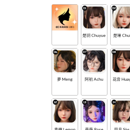
楚玥 Chuyue
楚琳 Chul
夢 Meng
阿初 Achu
花音 Huay
青檸 Lemon
薔薇 Rose
四月 Siy