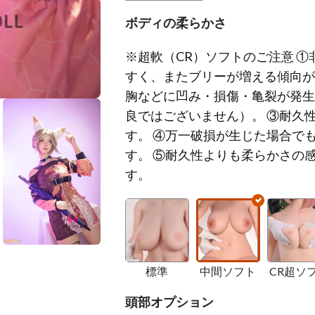
ボディの柔らかさ
※超軟（CR）ソフトのご注意 
すく、またブリーが増える傾向が
胸などに凹み・損傷・亀裂が発生
良ではございません）。 ③耐久
す。 ④万一破損が生じた場合で
す。 ⑤耐久性よりも柔らかさの
す。
標準
中間ソフト
CR超ソ
頭部オプション