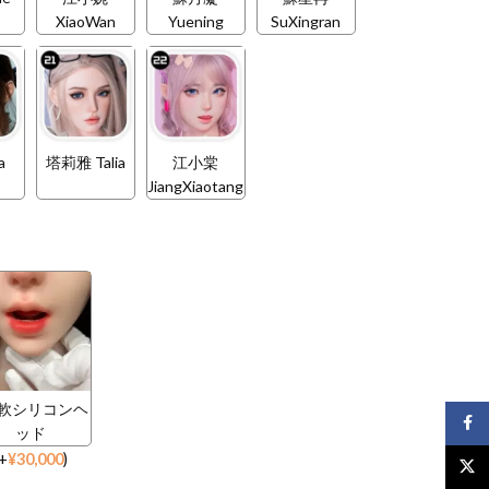
XiaoWan
Yuening
SuXingran
a
塔莉雅 Talia
江小棠
JiangXiaotang
0 軟シリコンヘ
Face
ッド
+
¥
30,000
)
X