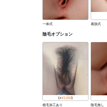
一体式
着脱式
陰毛オプション
(
+
¥
5,000
)
植毛加工あり
陰毛無し