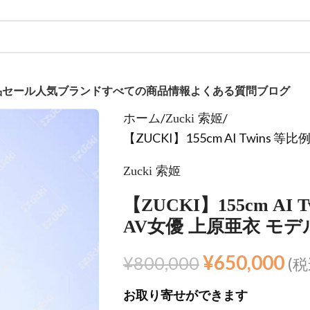
品
セール
人気ブランド
すべての商品
情報
よくある質問
ブログ
ホーム
Zucki 索姬
【ZUCKI】155cm AI Twin
Zucki 索姬
【ZUCKI】155cm A
AV女優 上原亜衣 モデ
¥
650,000
¥
800,000
(税
お取り寄せができます