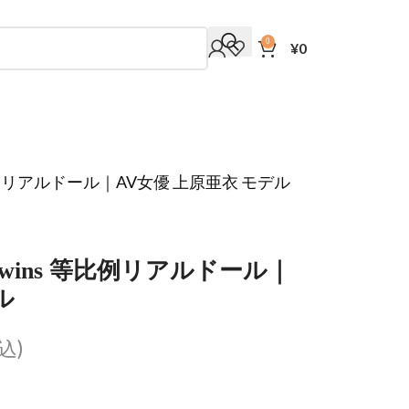
0
¥
0
s 等比例リアルドール｜AV女優 上原亜衣 モデル
I Twins 等比例リアルドール｜
ル
込)