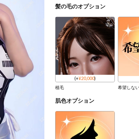
髪の毛のオプション
(
+
¥
20,000
)
植毛
希望しな
肌色オプション