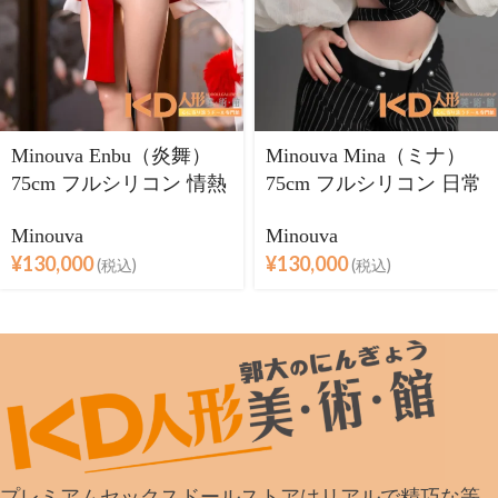
Minouva Enbu（炎舞）
Minouva Mina（ミナ）
75cm フルシリコン 情熱
75cm フルシリコン 日常
を纏うコレクションモデ
に溶け込む、リアルサイ
Minouva
Minouva
ル
ズドール
¥
130,000
¥
130,000
(税込)
(税込)
プレミアムセックスドールストアはリアルで精巧な等