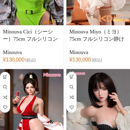
Minouva Cici（シーシ
Minouva Miyo（ミヨ）
ー）75cm フルシリコン
75cm フルシリコン静け
ネオングリーンコーデ
さを宿す、コレクション
Minouva
Minouva
モデル
¥
130,000
¥
130,000
(税込)
(税込)