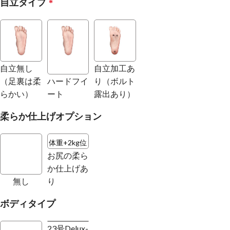
自立タイプ
*
自立無し
自立加工あ
（足裏は柔
ハードフイ
り（ボルト
らかい）
ート
露出あり）
柔らか仕上げオプション
体重+2kg位
お尻の柔ら
か仕上げあ
無し
り
ボディタイプ
23号Delux-