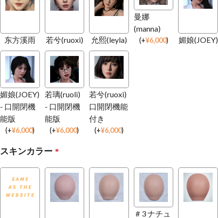
曼娜
(manna)
东方溪雨
若兮(ruoxi)
允熙(leyla)
媚娘(JOEY)
(
+
¥
6,000
)
媚娘(JOEY)
若璃(ruoli)
若兮(ruoxi)
- 口開閉機
- 口開閉機
口開閉機能
能版
能版
付き
(
+
¥
6,000
)
(
+
¥
6,000
)
(
+
¥
6,000
)
スキンカラー
*
＃3 ナチュ