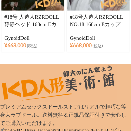
#18号 人造人RZRDOLL
#18号人造人RZRDOLL
静静ヘッド 168cm Eカ
NO.18 168cm Eカップ
ップ 等身大 フルシリコ
等身大 フルシリコン製
GynoidDoll
GynoidDoll
ン製ラブドール
ラブドール
¥
668,000
¥
668,000
(税込)
(税込)
プレミアムセックスドールストアはリアルで精巧な等
身大ラブドール。送料無料＆正規品保証付きで安心し
てご購入いただけます。
〒543-0021 Osaka, Tennoji Ward, Higashikōzuchō, 9−13 ＫＢＣビル