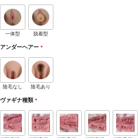
一体型
脱着型
アンダーヘアー
*
陰毛なし
陰毛あり
ヴァギナ種類
*