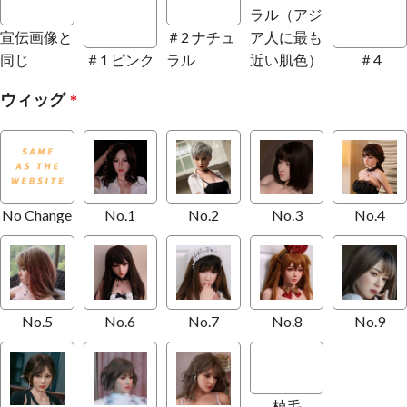
ラル（アジ
宣伝画像と
＃2 ナチュ
ア人に最も
同じ
＃1 ピンク
ラル
近い肌色）
＃4
ウィッグ
*
No Change
No.1
No.2
No.3
No.4
No.5
No.6
No.7
No.8
No.9
植毛