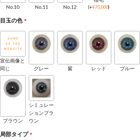
No.10
No.11
No.12
(
+
¥
70,000
)
目玉の色
*
宣伝画像と
同じ
グレー
紫
レッド
ブルー
シミュレー
ションブラ
ブラウン
ウン
局部タイプ
*