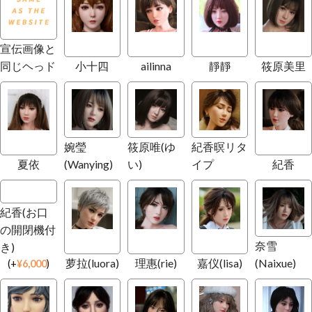
宣伝画像と
同じヘっド
小十四
ailinna
靜靜
筱原美里
婉瑩
筱原唯(ゆ
紀香暝リタ
夏依
(Wanying)
い)
イプ
紀香
紀香(お口
の開閉機付
奈雪
き)
萝拉(luora)
理惠(rie)
嘉仪(lisa)
(Naixue)
(
+
¥
6,000
)