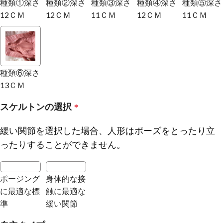
種類①深さ
種類②深さ
種類③深さ
種類④深さ
種類⑤深さ
12ＣＭ
12ＣＭ
11ＣＭ
12ＣＭ
11ＣＭ
種類⑥深さ
13ＣＭ
スケルトンの選択
*
緩い関節を選択した場合、人形はポーズをとったり立
ったりすることができません。
ポージング
身体的な接
に最適な標
触に最適な
準
緩い関節